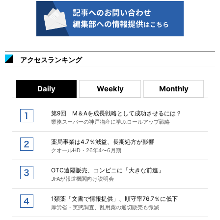
アクセスランキング
Daily
Weekly
Monthly
第9回 M＆Aを成長戦略として成功させるには？
業務スーパーの神戸物産に学ぶロールアップ戦略
薬局事業は4.7％減益、長期処方が影響
クオールHD・26年4〜6月期
OTC遠隔販売、コンビニに「大きな前進」
JFAが報道機関向け説明会
1類薬「文書で情報提供」、順守率76.7％に低下
厚労省・実態調査、乱用薬の適切販売も微減