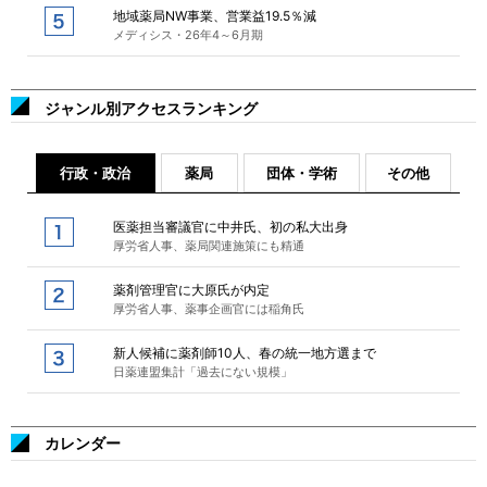
地域薬局NW事業、営業益19.5％減
メディシス・26年4～6月期
ジャンル別アクセスランキング
行政・政治
薬局
団体・学術
その他
医薬担当審議官に中井氏、初の私大出身
厚労省人事、薬局関連施策にも精通
薬剤管理官に大原氏が内定
厚労省人事、薬事企画官には稲角氏
新人候補に薬剤師10人、春の統一地方選まで
日薬連盟集計「過去にない規模」
カレンダー