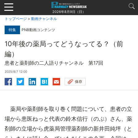
Jump
to
2026年8月9日（日）
navigation
トップページ
>
動画チャンネル
特集
PNB動画コンテンツ
10年後の薬局ってどうなってる？（前
編）
患者と薬剤師の二人語りチャンネル 第17回
2025/8/7 12:00
保存
薬局や薬剤師を取り巻く問題について、患者の立
場から患医ねっと代表の鈴木信行（のぶ）さん、薬
剤師の立場から虎薬局管理薬剤師の新井田純坪（と