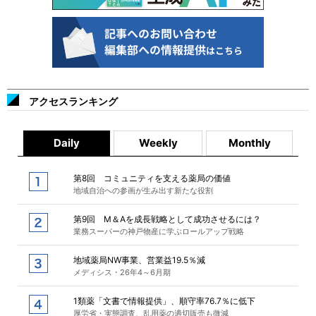
アクセスランキング
Daily
Weekly
Monthly
第8回 コミュニティを支える薬局の価値
地域自治への参画が生み出す新たな役割
第9回 M＆Aを成長戦略として成功させるには？
業務スーパーの神戸物産に学ぶロールアップ戦略
地域薬局NW事業、営業益19.5％減
メディシス・26年4～6月期
1類薬「文書で情報提供」、順守率76.7％に低下
厚労省・実態調査、乱用薬の適切販売も微減