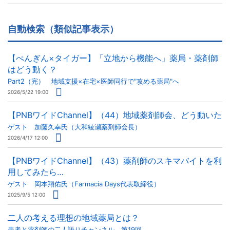
自動検索（類似記事表示）
【ぺんぎん×タイガー】「立地から機能へ」薬局・薬剤師
はどう動く？
Part2（完） 地域支援×在宅×医師同行で"攻める薬局"へ
2026/5/22 19:00
【PNBワイドChannel】（44）地域薬剤師会、どう動いた
ゲスト 加藤久幸氏（大和綾瀬薬剤師会長）
2026/4/17 12:00
【PNBワイドChannel】（43）薬剤師のスキマバイトを利
用してみたら…
ゲスト 岡本翔佑氏（Farmacia Days代表取締役）
2025/9/5 12:00
二人の考える理想の地域薬局とは？
患者と薬剤師の二人語りチャンネル 第19回