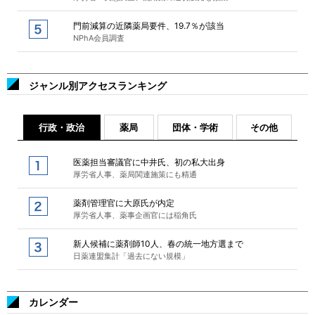
門前減算の近隣薬局要件、19.7％が該当
NPhA会員調査
ジャンル別アクセスランキング
行政・政治
薬局
団体・学術
その他
医薬担当審議官に中井氏、初の私大出身
厚労省人事、薬局関連施策にも精通
薬剤管理官に大原氏が内定
厚労省人事、薬事企画官には稲角氏
新人候補に薬剤師10人、春の統一地方選まで
日薬連盟集計「過去にない規模」
カレンダー