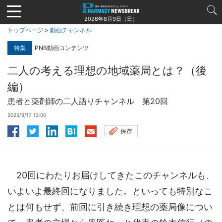
Jump
to
2026年8月9日（日）
navigation
トップページ
>
動画チャンネル
特集
PNB動画コンテンツ
二人の考える理想の地域薬局とは？（後
編）
患者と薬剤師の二人語りチャンネル 第20回
2025/9/17 12:00
保存
20回にわたりお届けしてきたこのチャンネルも、
いよいよ最終回になりました。といっても特別なこ
とは何もせず、前回に引き続き理想の薬局像につい