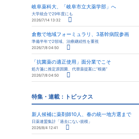
岐阜薬科大、「岐阜市立大薬学部」へ
大学統合で29年度にも
2026/7/14 13:32
倉敷で地域フォーミュラリ、3基幹病院参画
準備半年で2領域、治療継続性を重視
2026/7/8 04:50
「抗菌薬の適正使用」面分業でこそ
処方箋に推定原因菌、代替薬提案に“根拠”
2026/7/8 04:50
特集・連載：トピックス
新人候補に薬剤師10人、春の統一地方選まで
日薬連盟集計「過去にない規模」
2026/8/4 12:41