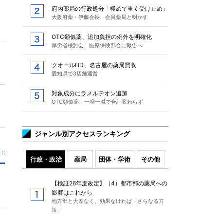
府内薬局の行政処分「極めて重く受け止め」
大阪府薬・伊藤会長、会員薬局と明かす
OTC類似薬、追加負担の例外を明確化
厚労省検討会、医療保険部会に報告へ
クオールHD、名古屋の薬局買収
愛知県で3店舗運営
対象成分にラメルテオン追加
OTC類似薬、一増一減で合計変わらず
ジャンル別アクセスランキング
行政・政治
薬局
団体・学術
その他
【検証26年度改定】（4）都市部の薬局への
影響はこれから
地方部と大差なく、効果なければ「さらなる方
策」