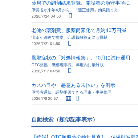
薬局での調剤結果登録、開設者の順守事項に
厚労省が来年4月から、「適正使用」効果踏まえ
2026/7/24 04:50
老健の薬剤費、服薬簡素化で月約40万円減
病薬が遠隔で提案、介護報酬算定にも貢献
2026/7/21 04:50
風邪症状の「対処情報集」、10月に試行運用
OTC薬協・磯部理事長、年度内に最終版
2026/7/17 04:50
カスハラや「悪意ある未払い」を例示
厚労省通知、調剤拒否できる理由・事例整理
2026/7/8 20:57
自動検索（類似記事表示）
【続報】OTC類似薬の給付見直し、保湿剤や湿