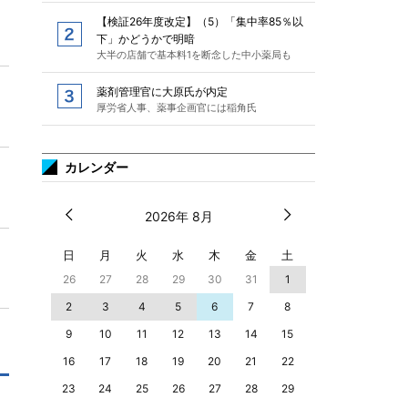
【検証26年度改定】（5）「集中率85％以
下」かどうかで明暗
大半の店舗で基本料1を断念した中小薬局も
薬剤管理官に大原氏が内定
厚労省人事、薬事企画官には稲角氏
カレンダー
2026年 8月
日
月
火
水
木
金
土
26
27
28
29
30
31
1
2
3
4
5
6
7
8
9
10
11
12
13
14
15
16
17
18
19
20
21
22
23
24
25
26
27
28
29