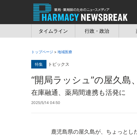
Jump
to
navigation
タイムライン
行政・政治
トップページ
>
地域医療
トピックス
特集
“開局ラッシュ”の屋久島
在庫融通、薬局間連携も活発に
2025/5/14 04:50
鹿児島県の屋久島が、ちょっとした“