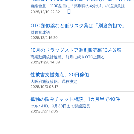
自維合意、1100品目に「薬剤費の4分の1」の追加負担
2025/12/19 22:32
OTC類似薬など低リスク薬は「別途負担で」
財政審建議
2025/12/2 16:20
10月のドラッグストア調剤販売額13.4％増
商業動態統計速報、前月に続きOTC上回る
2025/11/28 14:39
性被害支援拠点、20日稼働
大阪府施設移転、通称決定
2025/10/3 08:17
孤独の悩みチャット相談、1カ月半で40件
ツルハHD、9月30日まで開設延長
2025/8/27 12:05