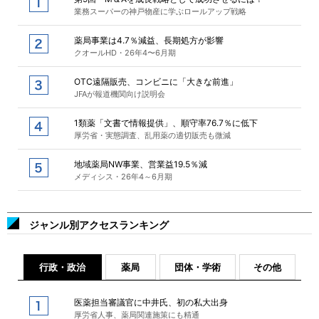
業務スーパーの神戸物産に学ぶロールアップ戦略
薬局事業は4.7％減益、長期処方が影響
クオールHD・26年4〜6月期
OTC遠隔販売、コンビニに「大きな前進」
JFAが報道機関向け説明会
1類薬「文書で情報提供」、順守率76.7％に低下
厚労省・実態調査、乱用薬の適切販売も微減
地域薬局NW事業、営業益19.5％減
メディシス・26年4～6月期
ジャンル別アクセスランキング
行政・政治
薬局
団体・学術
その他
医薬担当審議官に中井氏、初の私大出身
厚労省人事、薬局関連施策にも精通