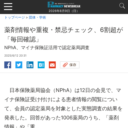
Jump
to
2026年8月9日（日）
navigation
トップページ
>
団体・学術
薬剤情報や重複・禁忌チェック、6割超が
「毎回確認」
NPhA、マイナ保険証活用で認定薬局調査
2025/6/12 20:31
保存
日本保険薬局協会（NPhA）は12日の会見で、マ
イナ保険証受け付けによる患者情報の閲覧につい
て、会員の認定薬局を対象とした実態調査の結果を
発表した。回答があった1006薬局のうち、「薬剤
情報」や「重...