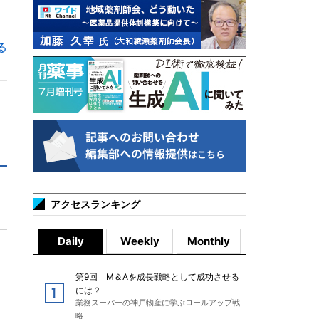
る
アクセスランキング
Daily
Weekly
Monthly
第9回 M＆Aを成長戦略として成功させる
には？
業務スーパーの神戸物産に学ぶロールアップ戦
略