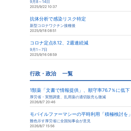
9月8～14日
2025/9/22 10:37
抗体分析で感染リスク特定
新型コロナワクチン接種後
2025/9/18 08:51
コロナ定点8.12、2週連続減
9月1～7日
2025/9/16 08:59
行政・政治
一覧
1類薬「文書で情報提供」、順守率76.7％に低下
厚労省・実態調査、乱用薬の適切販売も微減
2026/8/7 20:46
モバイルファーマシーの平時利用「積極検討を
難色示す厚労省に全国知事会が意見
2026/8/7 15:56