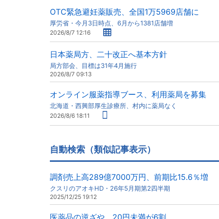
OTC緊急避妊薬販売、全国1万5969店舗に
厚労省・今月3日時点、6月から1381店舗増
2026/8/7 12:16
日本薬局方、二十改正へ基本方針
局方部会、目標は31年4月施行
2026/8/7 09:13
オンライン服薬指導ブース、利用薬局を募集
北海道・西興部厚生診療所、村内に薬局なく
2026/8/6 18:11
自動検索（類似記事表示）
調剤売上高289億7000万円、前期比15.6％増
クスリのアオキHD・26年5月期第2四半期
2025/12/25 19:12
医薬品の逆ざや、20円未満が6割