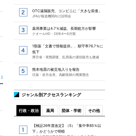
OTC遠隔販売、コンビニに「大きな前進」
JFAが報道機関向け説明会
薬局事業は4.7％減益、長期処方が影響
クオールHD・26年4〜6月期
1類薬「文書で情報提供」、順守率76.7％に
低下
厚労省・実態調査、乱用薬の適切販売も微減
熊本地震の被災地入りを報告
日薬・岩月会長、高齢医師の廃業懸念
ジャンル別アクセスランキング
行政・政治
薬局
団体・学術
その他
【検証26年度改定】（5）「集中率85％以
下」かどうかで明暗