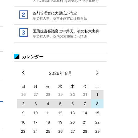
大半の店舗で基本料1を断念した中小薬局も
薬剤管理官に大原氏が内定
厚労省人事、薬事企画官には稲角氏
医薬担当審議官に中井氏、初の私大出身
厚労省人事、薬局関連施策にも精通
カレンダー
2026年 8月
日
月
火
水
木
金
土
26
27
28
29
30
31
1
2
3
4
5
6
7
8
9
10
11
12
13
14
15
16
17
18
19
20
21
22
23
24
25
26
27
28
29