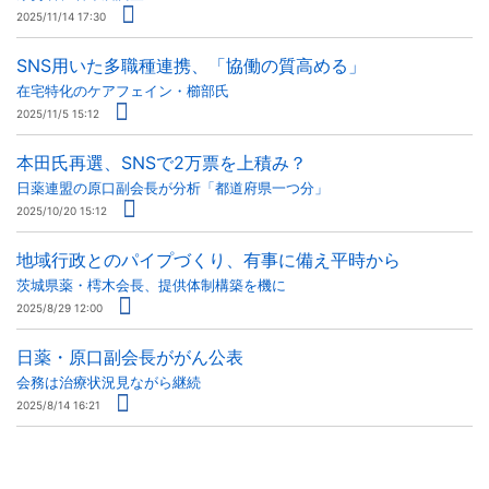
2025/11/14 17:30
SNS用いた多職種連携、「協働の質高める」
在宅特化のケアフェイン・櫛部氏
2025/11/5 15:12
本田氏再選、SNSで2万票を上積み？
日薬連盟の原口副会長が分析「都道府県一つ分」
2025/10/20 15:12
地域行政とのパイプづくり、有事に備え平時から
茨城県薬・樗木会長、提供体制構築を機に
2025/8/29 12:00
日薬・原口副会長ががん公表
会務は治療状況見ながら継続
2025/8/14 16:21