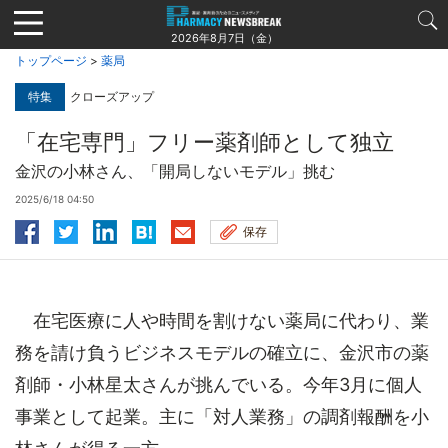
Jump
to
2026年8月7日（金）
navigation
トップページ
>
薬局
特集
クローズアップ
「在宅専門」フリー薬剤師として独立
金沢の小林さん、「開局しないモデル」挑む
2025/6/18 04:50
保存
在宅医療に人や時間を割けない薬局に代わり、業
務を請け負うビジネスモデルの確立に、金沢市の薬
剤師・小林星太さんが挑んでいる。今年3月に個人
事業として起業。主に「対人業務」の調剤報酬を小