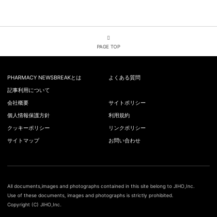
PAGE TOP
PHARMACY NEWSBREAKとは
よくある質問
記事利用について
会社概要
サイトポリシー
個人情報保護方針
利用規約
クッキーポリシー
リンクポリシー
サイトマップ
お問い合わせ
All documents,images and photographs contained in this site belong to JIHO,Inc.
Use of these documents, images and photographs is strictly prohibited.
Copyright (C) JIHO,Inc.