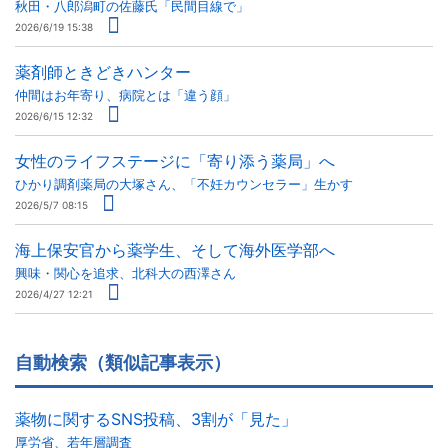
秋田・八郎潟町の佐藤氏「民間目線で」
2026/6/19 15:38
薬剤師ときどきハンター
仲間はお年寄り、病院とは「違う顔」
2026/6/15 12:32
女性のライフステージに「寄り添う薬局」へ
ひかり調剤薬局の大塚さん、「不妊カウンセラー」生かす
2026/5/7 08:15
海上保安官から薬学生、そして海外医学部へ
興味・関心を追求、北科大の西澤さん
2026/4/27 12:21
自動検索（類似記事表示）
薬物に関するSNS投稿、3割が「見た」
厚労省、若年層調査