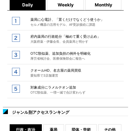
Daily
Weekly
Monthly
薬局に心電計、「置くだけでなくどう使うか」
セルメ機器の活用モデル、AF受診接続に課題
府内薬局の行政処分「極めて重く受け止め」
大阪府薬・伊藤会長、会員薬局と明かす
OTC類似薬、追加負担の例外を明確化
厚労省検討会、医療保険部会に報告へ
クオールHD、名古屋の薬局買収
愛知県で3店舗運営
対象成分にラメルテオン追加
OTC類似薬、一増一減で合計変わらず
ジャンル別アクセスランキング
行政・政治
薬局
団体・学術
その他