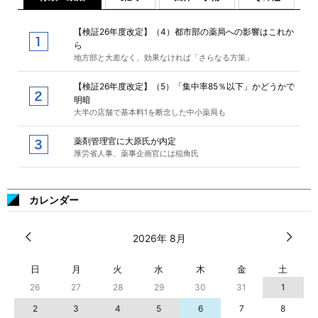
【検証26年度改定】（4）都市部の薬局への影響はこれか
ら
地方部と大差なく、効果なければ「さらなる方策」
【検証26年度改定】（5）「集中率85％以下」かどうかで
明暗
大半の店舗で基本料1を断念した中小薬局も
薬剤管理官に大原氏が内定
厚労省人事、薬事企画官には稲角氏
カレンダー
2026年 8月
日
月
火
水
木
金
土
26
27
28
29
30
31
1
2
3
4
5
6
7
8