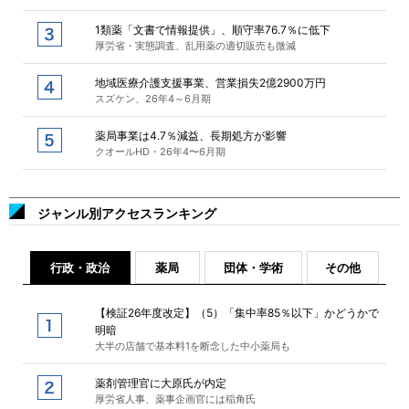
1類薬「文書で情報提供」、順守率76.7％に低下
厚労省・実態調査、乱用薬の適切販売も微減
地域医療介護支援事業、営業損失2億2900万円
スズケン、26年4～6月期
薬局事業は4.7％減益、長期処方が影響
クオールHD・26年4〜6月期
ジャンル別アクセスランキング
行政・政治
薬局
団体・学術
その他
【検証26年度改定】（5）「集中率85％以下」かどうかで
明暗
大半の店舗で基本料1を断念した中小薬局も
薬剤管理官に大原氏が内定
厚労省人事、薬事企画官には稲角氏