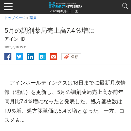
Jump
to
2026年8月8日（土）
navigation
トップページ
>
薬局
5月の調剤薬局売上高7.4％増に
アインHD
2025/6/18 15:11
保存
アインホールディングスは18日までに最新月次情
報（連結）を更新し、5月の調剤薬局売上高が前年
同月比7.4％増になったと発表した。処方箋枚数は
1.9％増、処方箋単価は5.4％増となった。一方、コ
スメ＆...