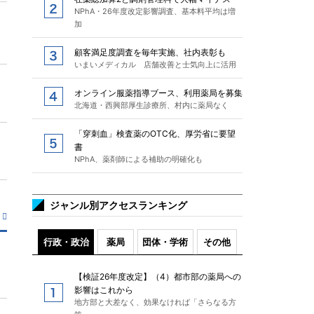
NPhA・26年度改定影響調査、基本料平均は増
加
顧客満足度調査を毎年実施、社内表彰も
いまいメディカル 店舗改善と士気向上に活用
オンライン服薬指導ブース、利用薬局を募集
北海道・西興部厚生診療所、村内に薬局なく
「穿刺血」検査薬のOTC化、厚労省に要望
書
NPhA、薬剤師による補助の明確化も
ジャンル別アクセスランキング
行政・政治
薬局
団体・学術
その他
【検証26年度改定】（4）都市部の薬局への
影響はこれから
地方部と大差なく、効果なければ「さらなる方