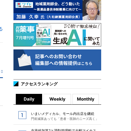
る
アクセスランキング
Daily
Weekly
Monthly
いまいメディカル、モール内出店を継続
門前減算あっても「患者・医師のニーズ高く」
在薬総加算2と調剤管理料で大幅マイナス