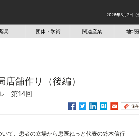
2026年8月7日（
薬局
団体・学術
関連産業
地域
局店舗作り（後編）
 第14回
保存
いて、患者の立場から患医ねっと代表の鈴木信行