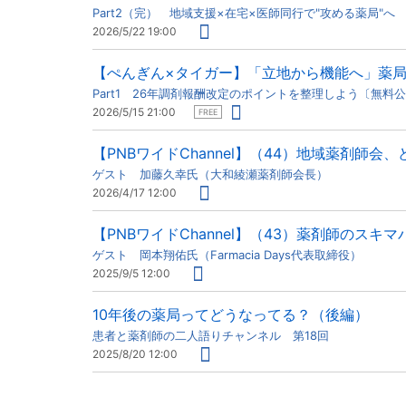
Part2（完） 地域支援×在宅×医師同行で"攻める薬局"へ
2026/5/22 19:00
【ぺんぎん×タイガー】「立地から機能へ」薬
Part1 26年調剤報酬改定のポイントを整理しよう〔無料
2026/5/15 21:00
FREE
【PNBワイドChannel】（44）地域薬剤師会
ゲスト 加藤久幸氏（大和綾瀬薬剤師会長）
2026/4/17 12:00
【PNBワイドChannel】（43）薬剤師のス
ゲスト 岡本翔佑氏（Farmacia Days代表取締役）
2025/9/5 12:00
10年後の薬局ってどうなってる？（後編）
患者と薬剤師の二人語りチャンネル 第18回
2025/8/20 12:00