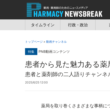
Jump
to
navigation
タイムライン
行政・政治
トップページ
>
動画チャンネル
PNB動画コンテンツ
特集
患者から見た魅力ある薬
患者と薬剤師の二人語りチャンネル
2025/6/25 12:00
薬局を取り巻くさまざまな事柄につ