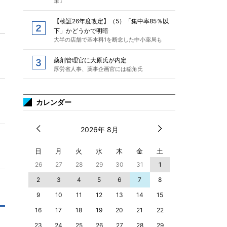
策」
【検証26年度改定】（5）「集中率85％以
下」かどうかで明暗
大半の店舗で基本料1を断念した中小薬局も
薬剤管理官に大原氏が内定
厚労省人事、薬事企画官には稲角氏
カレンダー
2026年 8月
日
月
火
水
木
金
土
26
27
28
29
30
31
1
2
3
4
5
6
7
8
9
10
11
12
13
14
15
16
17
18
19
20
21
22
23
24
25
26
27
28
29