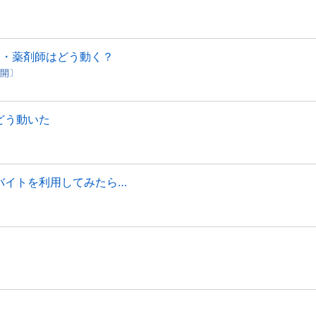
局・薬剤師はどう動く？
公開〕
、どう動いた
キマバイトを利用してみたら…