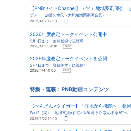
【PNBワイドChannel】（44）地域薬剤師会
ゲスト 加藤久幸氏（大和綾瀬薬剤師会長）
2026/4/17 12:00
2026年度改定トークイベント公開中
5月1日まで、無料登録で視聴可
2026/4/11 09:00
FREE
2026年度改定トークイベントを公開
5月1日まで、登録後すぐに視聴可
2026/4/4 10:00
FREE
特集・連載：PNB動画コンテンツ
【ぺんぎん×タイガー】「立地から機能へ」薬
Part2（完） 地域支援×在宅×医師同行で"攻める薬局"へ
2026/5/22 19:00