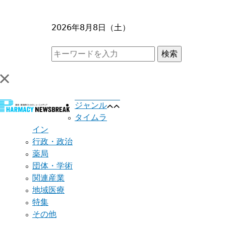
2026年8月8日（土）
ジャンル
タイムラ
イン
行政・政治
薬局
団体・学術
関連産業
地域医療
特集
その他