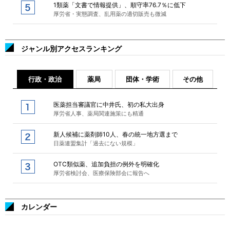
1類薬「文書で情報提供」、順守率76.7％に低下
厚労省・実態調査、乱用薬の適切販売も微減
ジャンル別アクセスランキング
行政・政治
薬局
団体・学術
その他
医薬担当審議官に中井氏、初の私大出身
厚労省人事、薬局関連施策にも精通
新人候補に薬剤師10人、春の統一地方選まで
日薬連盟集計「過去にない規模」
OTC類似薬、追加負担の例外を明確化
厚労省検討会、医療保険部会に報告へ
カレンダー