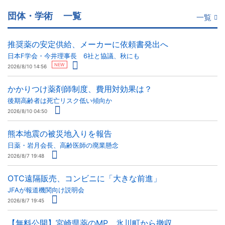
団体・学術
一覧
一覧
推奨薬の安定供給、メーカーに依頼書発出へ
日本F学会・今井理事長 6社と協議、秋にも
NEW
2026/8/10 14:56
かかりつけ薬剤師制度、費用対効果は？
後期高齢者は死亡リスク低い傾向か
2026/8/10 04:50
熊本地震の被災地入りを報告
日薬・岩月会長、高齢医師の廃業懸念
2026/8/7 19:48
OTC遠隔販売、コンビニに「大きな前進」
JFAが報道機関向け説明会
2026/8/7 19:45
【無料公開】宮崎県薬のMP、氷川町から撤収