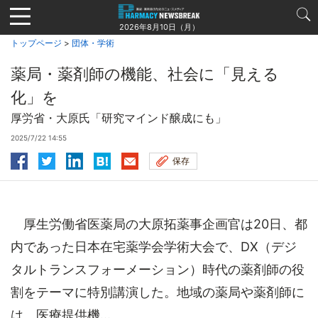
Jump
to
2026年8月10日（月）
navigation
トップページ
>
団体・学術
薬局・薬剤師の機能、社会に「見える
化」を
厚労省・大原氏「研究マインド醸成にも」
2025/7/22 14:55
保存
厚生労働省医薬局の大原拓薬事企画官は20日、都
内であった日本在宅薬学会学術大会で、DX（デジ
タルトランスフォーメーション）時代の薬剤師の役
割をテーマに特別講演した。地域の薬局や薬剤師に
は、医療提供機...