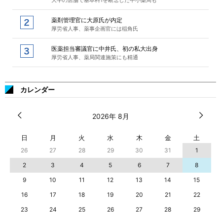
大半の店舗で基本料1を断念した中小薬局も
薬剤管理官に大原氏が内定
厚労省人事、薬事企画官には稲角氏
医薬担当審議官に中井氏、初の私大出身
厚労省人事、薬局関連施策にも精通
カレンダー
2026年 8月
日
月
火
水
木
金
土
26
27
28
29
30
31
1
2
3
4
5
6
7
8
9
10
11
12
13
14
15
16
17
18
19
20
21
22
23
24
25
26
27
28
29