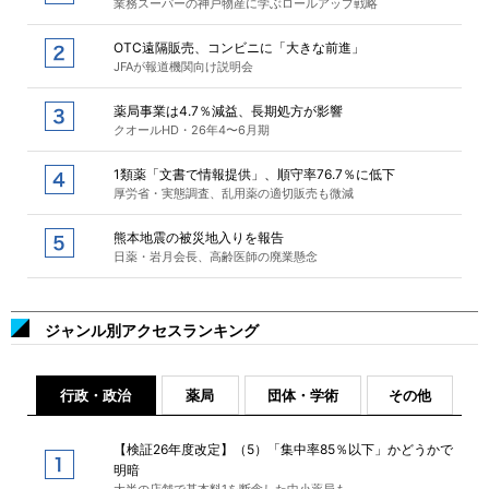
業務スーパーの神戸物産に学ぶロールアップ戦略
OTC遠隔販売、コンビニに「大きな前進」
JFAが報道機関向け説明会
薬局事業は4.7％減益、長期処方が影響
クオールHD・26年4〜6月期
1類薬「文書で情報提供」、順守率76.7％に低下
厚労省・実態調査、乱用薬の適切販売も微減
熊本地震の被災地入りを報告
日薬・岩月会長、高齢医師の廃業懸念
ジャンル別アクセスランキング
行政・政治
薬局
団体・学術
その他
【検証26年度改定】（5）「集中率85％以下」かどうかで
明暗