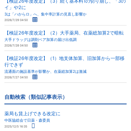
【検証26年度改定】（3）続く基本料1の切り崩し、「3の
イ」や2に
3は「ハからロ」へ、集中率計算の見直し影響か
2026/7/29 04:50
【検証26年度改定】（2）大手薬局、在薬総加算2で暗転
大手ドラッグは調剤ベア加算の届け出低調
2026/7/28 04:50
【検証26年度改定】（1）地支体加算、旧加算から一部移
行できず
流通面の施設基準が影響か、在薬総加算2は激減
2026/7/27 04:50
自動検索（類似記事表示）
薬局も賃上げできる改定に
中医協総会で日薬・森委員
2025/12/5 16:35