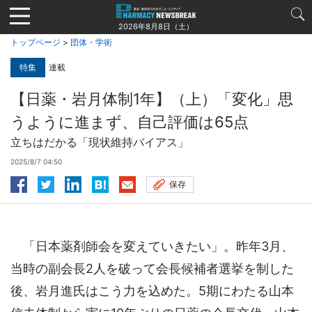
Jump
to
2026年8月8日（土）
navigation
トップページ
>
団体・学術
特集
連載
【日薬・岩月体制1年】（上）「変化」思
うように進まず、自己評価は65点
立ちはだかる「現状維持バイアス」
2025/8/7 04:50
保存
「日本薬剤師会を変えていきたい」。昨年3月、
当時の副会長2人を破って会長候補者選挙を制した
後、岩月進氏はこう力を込めた。5期にわたる山本