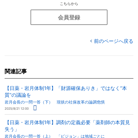
こちらから
会員登録
前のページへ戻る
関連記事
【日薬・岩月体制1年】「財源確保ありき」ではなく“本
質”の議論を
岩月会長の一問一答（下） 現状の社保改革の論調危惧
2025/8/21 12:00
【日薬・岩月体制1年】調剤の定義必要「薬剤師の本質見
失う」
岩月会長の一問一答（上） 「ビジョン」は地域ごとに