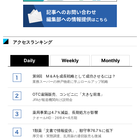
アクセスランキング
Daily
Weekly
Monthly
第9回 M＆Aを成長戦略として成功させるには？
業務スーパーの神戸物産に学ぶロールアップ戦略
OTC遠隔販売、コンビニに「大きな前進」
JFAが報道機関向け説明会
薬局事業は4.7％減益、長期処方が影響
クオールHD・26年4〜6月期
1類薬「文書で情報提供」、順守率76.7％に低下
厚労省・実態調査、乱用薬の適切販売も微減