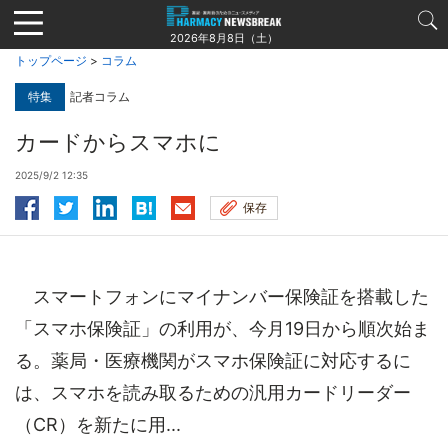
Jump
to
2026年8月8日（土）
navigation
トップページ
>
コラム
特集
記者コラム
カードからスマホに
2025/9/2 12:35
保存
スマートフォンにマイナンバー保険証を搭載した
「スマホ保険証」の利用が、今月19日から順次始ま
る。薬局・医療機関がスマホ保険証に対応するに
は、スマホを読み取るための汎用カードリーダー
（CR）を新たに用...