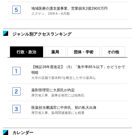
地域医療介護支援事業、営業損失2億2900万円
スズケン、26年4～6月期
ジャンル別アクセスランキング
行政・政治
薬局
団体・学術
その他
【検証26年度改定】（5）「集中率85％以下」かどうかで
明暗
大半の店舗で基本料1を断念した中小薬局も
薬剤管理官に大原氏が内定
厚労省人事、薬事企画官には稲角氏
医薬担当審議官に中井氏、初の私大出身
厚労省人事、薬局関連施策にも精通
カレンダー