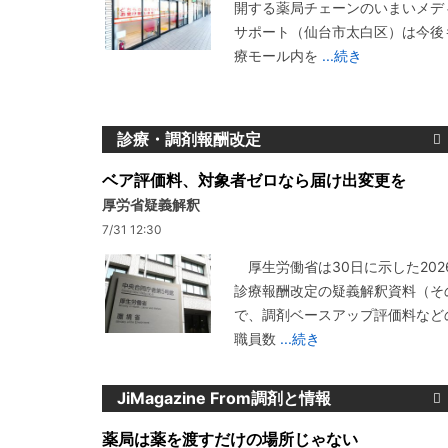
開する薬局チェーンのいまいメデ
サポート（仙台市太白区）は今後
療モール内を
...続き
診療・調剤報酬改定
ベア評価料、対象者ゼロなら届け出変更を
厚労省疑義解釈
7/31 12:30
厚生労働省は30日に示した202
診療報酬改定の疑義解釈資料（その
で、調剤ベースアップ評価料など
職員数
...続き
JiMagazine From調剤と情報
薬局は薬を渡すだけの場所じゃない