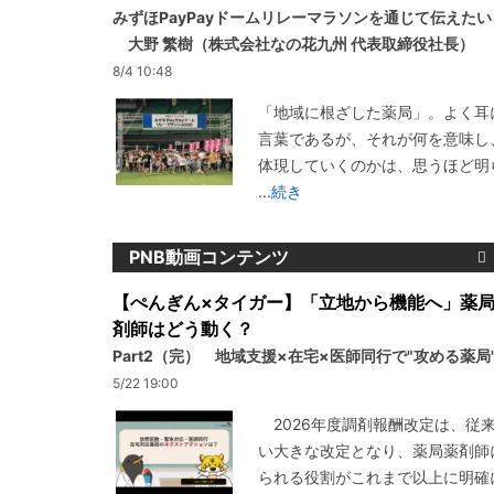
みずほPayPayドームリレーマラソンを通じて伝えた
大野 繁樹（株式会社なの花九州 代表取締役社長）
8/4 10:48
「地域に根ざした薬局」。よく耳
言葉であるが、それが何を意味し
体現していくのかは、思うほど明
...続き
PNB動画コンテンツ
【ぺんぎん×タイガー】「立地から機能へ」薬
剤師はどう動く？
Part2（完） 地域支援×在宅×医師同行で"攻める薬局
5/22 19:00
2026年度調剤報酬改定は、従
い大きな改定となり、薬局薬剤師
られる役割がこれまで以上に明確