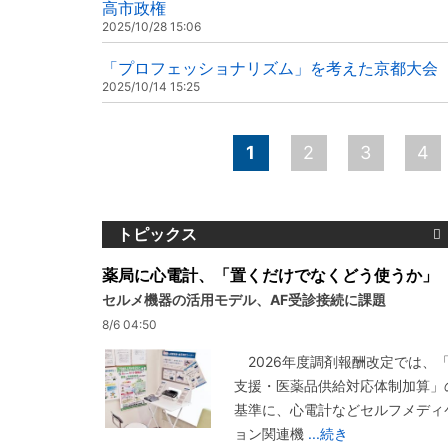
高市政権
2025/10/28 15:06
「プロフェッショナリズム」を考えた京都大会
2025/10/14 15:25
ペ
1
2
3
4
ー
ジ
トピックス
薬局に心電計、「置くだけでなくどう使うか」
セルメ機器の活用モデル、AF受診接続に課題
8/6 04:50
2026年度調剤報酬改定では、
支援・医薬品供給対応体制加算」
基準に、心電計などセルフメディ
ョン関連機
...続き