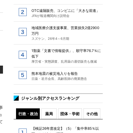
OTC遠隔販売、コンビニに「大きな前進」
JFAが報道機関向け説明会
地域医療介護支援事業、営業損失2億2900
万円
スズケン、26年4～6月期
1類薬「文書で情報提供」、順守率76.7％に
低下
厚労省・実態調査、乱用薬の適切販売も微減
熊本地震の被災地入りを報告
日薬・岩月会長、高齢医師の廃業懸念
ジャンル別アクセスランキング
事
行政・政治
薬局
団体・学術
その他
ョ
て
【検証26年度改定】（5）「集中率85％以