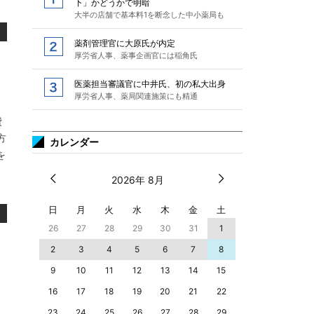
下」かどうかで明暗
大半の店舗で基本料1を断念した中小薬局も
薬剤管理官に大原氏が内定
厚労省人事、薬事企画官には稲角氏
医薬担当審議官に中井氏、初の私大出身
厚労省人事、薬局関連施策にも精通
費
方
カレンダー
を
2026年 8月
日
月
火
水
木
金
土
26
27
28
29
30
31
1
2
3
4
5
6
7
8
9
10
11
12
13
14
15
16
17
18
19
20
21
22
23
24
25
26
27
28
29