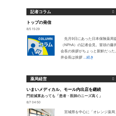
記者コラム
トップの発信
8/5 15:29
先月9日にあった日本保険薬局
（NPhA）の記者会見。冒頭の藤
会長の挨拶がちょっと新鮮だった
井会長は挨拶
...続き
薬局経営
いまいメディカル、モール内出店を継続
門前減算あっても「患者・医師のニーズ高く」
8/7 04:50
宮城県を中心に「オレンジ薬局