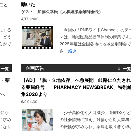
動いた
いこと
ゲスト 加藤久幸氏（大和綾瀬薬剤師会長）
4/17 12:00
にする
今回の「PNBワイドChannel」のテ
、どう
マは、地域医薬品提供体制の構築です
らかで
2025年度は全国各地の地域薬剤師会で
さ
...続き
企画広告
局・薬
【AD】「脱・立地依存」へ急展開 岐路に立たされ
る薬局経営 「PHARMACY NEWSBREAK」特別
集2026より
"へ
6/9 04:30
来にな
少子高齢化や人口減少、医療DXなど
に求め
の社会情勢に加え、対物から対人業務
になり
の転換が求められ、薬局を取り巻く環