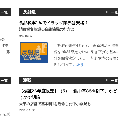
反射鏡
食品税率1％でドラッグ業界は安堵？
消費税負担巡る自維協議の行方は
8/6 16:37
協会
井江美
政府が来年4月から、飲食料品の消
。 藤
税を2年間限定で1％に引き下げる基本
針を閣議決定した。 与野党内の異論
押し切って
...続き
連載
【検証26年度改定】（5）「集中率85％以下」かど
うかで明暗
大半の店舗で基本料1を断念した中小薬局も
7/31 04:50
」を展