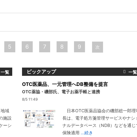
5
6
7
8
9
次
ピックアップ
OTC医薬品、一元管理へDB整備を提言
OTC薬協・磯部氏、電子お薬手帳と連携
8/5 11:49
「地域
日本OTC医薬品協会の磯部総一郎理
の施設
長は、電子処方箋管理サービスやナシ
ケーシ
ナルデータベース（NDB）などを通じ
保険適用
...続き