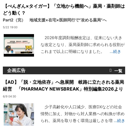
【ぺんぎん×タイガー】「立地から機能へ」薬局・薬剤師は
どう動く？
Part2（完） 地域支援×在宅×医師同行で"攻める薬局"へ
5/22 19:00
2026年度調剤報酬改定は、従来にない大き
な改定となり、薬局薬剤師に求められる役割が
これまで以上に明確になりました。
...続き
企画広告
【AD】「脱・立地依存」へ急展開 岐路に立たされる薬局
経営 「PHARMACY NEWSBREAK」特別編集2026より
6/9 04:30
少子高齢化や人口減少、医療DXなどの社会
情勢に加え、対物から対人業務への転換が求め
られ、薬局を取り巻く環境は厳しさを増
...続き