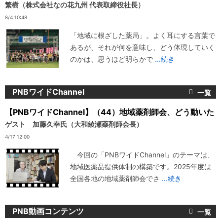
繁樹（株式会社なの花九州 代表取締役社長）
8/4 10:48
「地域に根ざした薬局」。よく耳にする言葉で
あるが、それが何を意味し、どう体現していく
のかは、思うほど明らかで
...続き
PNBワイドChannel
【PNBワイドChannel】（44）地域薬剤師会、どう動いた
ゲスト 加藤久幸氏（大和綾瀬薬剤師会長）
4/17 12:00
今回の「PNBワイドChannel」のテーマは、
地域医薬品提供体制の構築です。2025年度は
全国各地の地域薬剤師会でさ
...続き
PNB動画コンテンツ