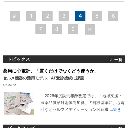
ペ
1
2
3
4
5
6
前
ー
7
8
9
次
ジ
トピックス
薬局に心電計、「置くだけでなくどう使うか」
セルメ機器の活用モデル、AF受診接続に課題
8/6 04:50
2026年度調剤報酬改定では、「地域支援・
医薬品供給対応体制加算」の施設基準に、心電
計などセルフメディケーション関連機
...続き