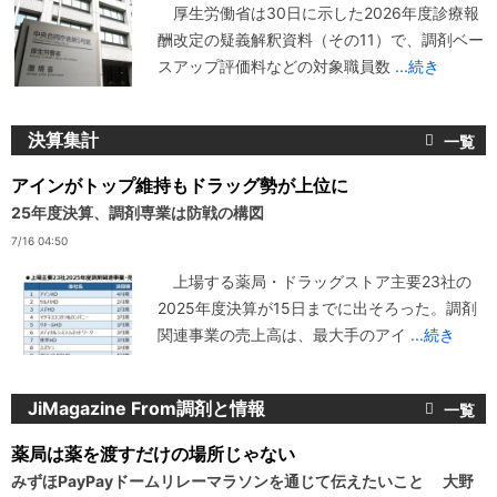
厚生労働省は30日に示した2026年度診療報
酬改定の疑義解釈資料（その11）で、調剤ベー
スアップ評価料などの対象職員数
...続き
決算集計
アインがトップ維持もドラッグ勢が上位に
25年度決算、調剤専業は防戦の構図
7/16 04:50
上場する薬局・ドラッグストア主要23社の
2025年度決算が15日までに出そろった。調剤
関連事業の売上高は、最大手のアイ
...続き
JiMagazine From調剤と情報
薬局は薬を渡すだけの場所じゃない
みずほPayPayドームリレーマラソンを通じて伝えたいこと 大野