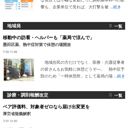
響も、企業単位で見れば、大打撃を被
...続き
地域発
移動中の訪看・ヘルパーも「薬局で涼んで」
墨田区薬、熱中症対策で休憩の場開放
7/30 11:46
地域住民の方だけでなく、医療・介護従事者
の皆さんもお気軽に休憩どうぞ―。 熱中症予
防のため「一時休憩所」として薬局の場
...続き
診療・調剤報酬改定
ベア評価料、対象者ゼロなら届け出変更を
厚労省疑義解釈
7/31 12:30