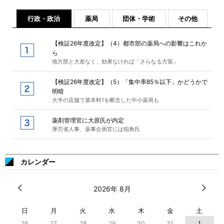
行政・政治
薬局
団体・学術
その他
【検証26年度改定】（4）都市部の薬局への影響はこれか
ら
地方部と大差なく、効果なければ「さらなる方策」
【検証26年度改定】（5）「集中率85％以下」かどうかで
明暗
大半の店舗で基本料1を断念した中小薬局も
薬剤管理官に大原氏が内定
厚労省人事、薬事企画官には稲角氏
カレンダー
2026年 8月
日
月
火
水
木
金
土
26
27
28
29
30
31
1