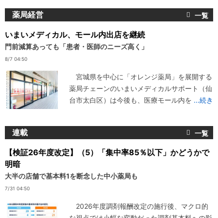
薬局経営
いまいメディカル、モール内出店を継続
門前減算あっても「患者・医師のニーズ高く」
8/7 04:50
宮城県を中心に「オレンジ薬局」を展開する
薬局チェーンのいまいメディカルサポート（仙
台市太白区）は今後も、医療モール内を
...続き
連載
【検証26年度改定】（5）「集中率85％以下」かどうかで
明暗
大半の店舗で基本料1を断念した中小薬局も
7/31 04:50
2026年度調剤報酬改定の施行後、マクロ的
な視点では小幅な変動だった調剤基本料への影