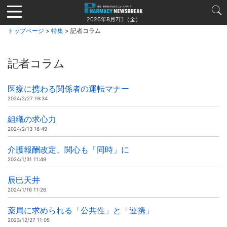
Jump
to
2026年8月7日（金）
navigation
トップページ
>
特集
> 記者コラム
記者コラム
医療に携わる関係者の運転マナー
2024/2/27 19:34
組織の求心力
2024/2/13 16:49
介護報酬改定、関心も「同時」に
2024/1/31 11:49
辰巳天井
2024/1/16 11:26
薬局に求められる「公共性」と「連携」
2023/12/27 11:05