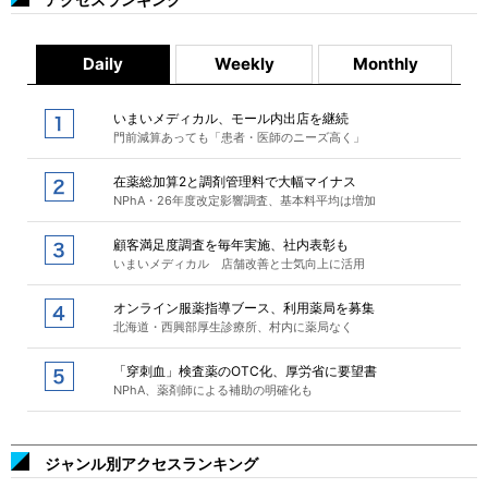
Daily
Weekly
Monthly
いまいメディカル、モール内出店を継続
門前減算あっても「患者・医師のニーズ高く」
在薬総加算2と調剤管理料で大幅マイナス
NPhA・26年度改定影響調査、基本料平均は増加
顧客満足度調査を毎年実施、社内表彰も
いまいメディカル 店舗改善と士気向上に活用
オンライン服薬指導ブース、利用薬局を募集
北海道・西興部厚生診療所、村内に薬局なく
「穿刺血」検査薬のOTC化、厚労省に要望書
NPhA、薬剤師による補助の明確化も
ジャンル別アクセスランキング