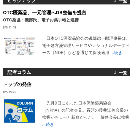
ピックアップ
OTC医薬品、一元管理へDB整備を提言
OTC薬協・磯部氏、電子お薬手帳と連携
8/5 11:49
日本OTC医薬品協会の磯部総一郎理事長は、
電子処方箋管理サービスやナショナルデータベ
ース（NDB）などを通じて保険適用
...続き
記者コラム
トップの発信
8/5 15:29
先月9日にあった日本保険薬局協会
（NPhA）の記者会見。冒頭の藤井江美会長の
挨拶がちょっと新鮮だった。 藤井会長は挨拶
...続き