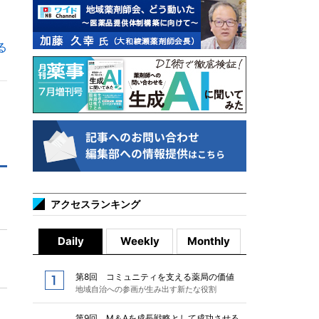
る
アクセスランキング
Daily
Weekly
Monthly
第8回 コミュニティを支える薬局の価値
地域自治への参画が生み出す新たな役割
第9回 M＆Aを成長戦略として成功させる