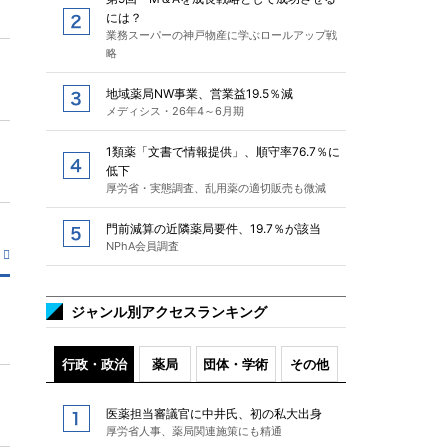
には？
業務スーパーの神戸物産に学ぶロールアップ戦
略
地域薬局NW事業、営業益19.5％減
メディシス・26年4～6月期
1類薬「文書で情報提供」、順守率76.7％に
低下
厚労省・実態調査、乱用薬の適切販売も微減
門前減算の近隣薬局要件、19.7％が該当
NPhA会員調査
ジャンル別アクセスランキング
行政・政治
薬局
団体・学術
その他
医薬担当審議官に中井氏、初の私大出身
厚労省人事、薬局関連施策にも精通