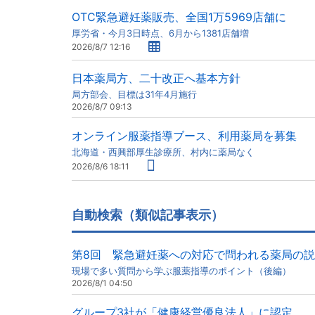
OTC緊急避妊薬販売、全国1万5969店舗に
厚労省・今月3日時点、6月から1381店舗増
2026/8/7 12:16
日本薬局方、二十改正へ基本方針
局方部会、目標は31年4月施行
2026/8/7 09:13
オンライン服薬指導ブース、利用薬局を募集
北海道・西興部厚生診療所、村内に薬局なく
2026/8/6 18:11
自動検索（類似記事表示）
第8回 緊急避妊薬への対応で問われる薬局の
現場で多い質問から学ぶ服薬指導のポイント（後編）
2026/8/1 04:50
グループ3社が「健康経営優良法人」に認定