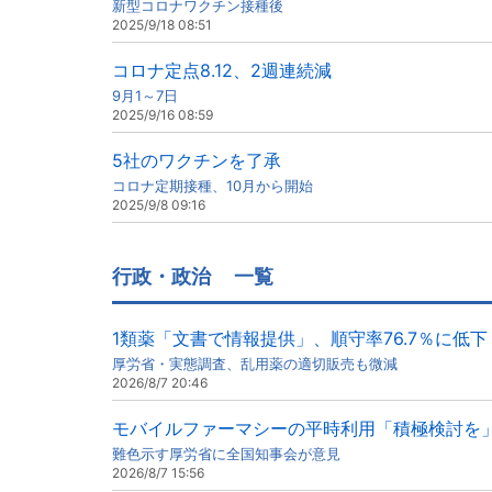
新型コロナワクチン接種後
2025/9/18 08:51
コロナ定点8.12、2週連続減
9月1～7日
2025/9/16 08:59
5社のワクチンを了承
コロナ定期接種、10月から開始
2025/9/8 09:16
行政・政治
一覧
1類薬「文書で情報提供」、順守率76.7％に低下
厚労省・実態調査、乱用薬の適切販売も微減
2026/8/7 20:46
モバイルファーマシーの平時利用「積極検討を
難色示す厚労省に全国知事会が意見
2026/8/7 15:56