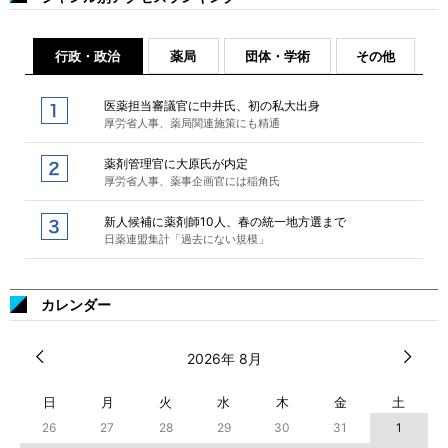
行政・政治
薬局
団体・学術
その他
医薬担当審議官に中井氏、初の私大出身
厚労省人事、薬局関連施策にも精通
薬剤管理官に大原氏が内定
厚労省人事、薬事企画官には稲角氏
新人候補に薬剤師10人、春の統一地方選まで
日薬連盟集計「過去にない規模」
カレンダー
2026年 8月
日
月
火
水
木
金
土
26
27
28
29
30
31
1