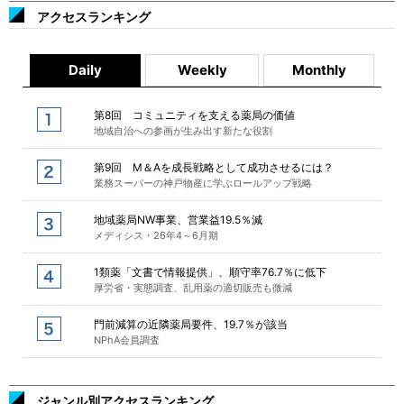
アクセスランキング
Daily
Weekly
Monthly
第8回 コミュニティを支える薬局の価値
地域自治への参画が生み出す新たな役割
第9回 M＆Aを成長戦略として成功させるには？
業務スーパーの神戸物産に学ぶロールアップ戦略
地域薬局NW事業、営業益19.5％減
メディシス・26年4～6月期
1類薬「文書で情報提供」、順守率76.7％に低下
厚労省・実態調査、乱用薬の適切販売も微減
門前減算の近隣薬局要件、19.7％が該当
NPhA会員調査
ジャンル別アクセスランキング