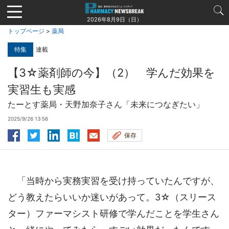
Jump
to
2026年8月9日（日）
navigation
トップページ
>
薬局
特集
連載
【3☆薬剤師の今】（2） 学んだ効果を
実習生も実感
たーとす薬局・天野加奈子さん「未来につなぎたい」
2025/9/26 13:56
保存
「当時から実務実習を受け持っていたんですが、
どう教えたらいいか迷いがあって。3☆（スリース
ター）ファーマシスト研修で学んだことを学生さん