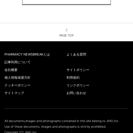
PAGE TOP
PHARMACY NEWSBREAKとは
よくある質問
記事利用について
会社概要
サイトポリシー
個人情報保護方針
利用規約
クッキーポリシー
リンクポリシー
サイトマップ
お問い合わせ
All documents,images and photographs contained in this site belong to JIHO,Inc.
Use of these documents, images and photographs is strictly prohibited.
Copyright (C) JIHO,Inc.