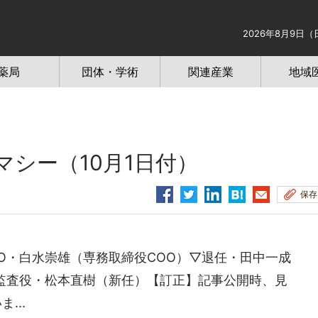
2026年8月9日（
薬局
団体・学術
関連産業
地域
シー（10月1日付）
保存
O・白水崇雄（専務取締役COO）▽退任・田中一成
】監査役・松本直樹（新任）【訂正】記事公開時、見
...