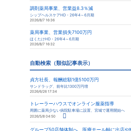
調剤薬局事業、営業益8.3％減
シップヘルスケアHD・26年4～6月期
2026/8/7 16:36
薬局事業、営業損失7100万円
ほくたけHD・26年4～6月期
2026/8/7 16:32
自動検索（類似記事表示）
貞方社長、報酬総額1億5100万円
サンドラッグ、前年比1300万円増
2026/6/26 17:34
トレーラーハウスでオンライン服薬指導
周囲に薬局少ない病院駐車場に設置、宮城で運用開始へ
2026/5/8 04:50
グループ50店舗体制へ、医療モール軸に出店や