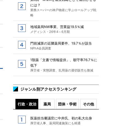
には？
業務スーパーの神戸物産に学ぶロールアップ戦
略
地域薬局NW事業、営業益19.5％減
メディシス・26年4～6月期
門前減算の近隣薬局要件、19.7％が該当
NPhA会員調査
1類薬「文書で情報提供」、順守率76.7％に
低下
厚労省・実態調査、乱用薬の適切販売も微減
ジャンル別アクセスランキング
行政・政治
薬局
団体・学術
その他
医薬担当審議官に中井氏、初の私大出身
厚労省人事、薬局関連施策にも精通