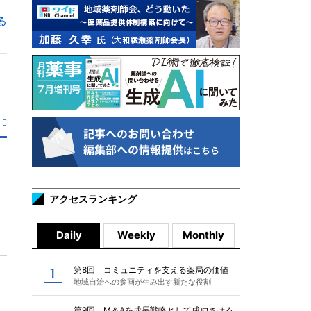
る
アクセスランキング
Daily
Weekly
Monthly
第8回 コミュニティを支える薬局の価値
地域自治への参画が生み出す新たな役割
第9回 M＆Aを成長戦略として成功させる