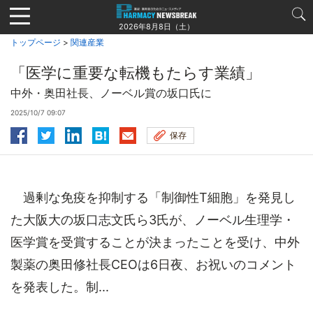
Jump
to
2026年8月8日（土）
navigation
トップページ
>
関連産業
「医学に重要な転機もたらす業績」
中外・奥田社長、ノーベル賞の坂口氏に
2025/10/7 09:07
保存
過剰な免疫を抑制する「制御性T細胞」を発見し
た大阪大の坂口志文氏ら3氏が、ノーベル生理学・
医学賞を受賞することが決まったことを受け、中外
製薬の奥田修社長CEOは6日夜、お祝いのコメント
を発表した。制...