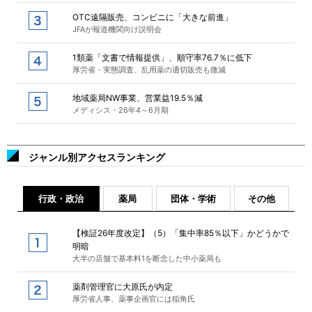
OTC遠隔販売、コンビニに「大きな前進」
JFAが報道機関向け説明会
1類薬「文書で情報提供」、順守率76.7％に低下
厚労省・実態調査、乱用薬の適切販売も微減
地域薬局NW事業、営業益19.5％減
メディシス・26年4～6月期
ジャンル別アクセスランキング
行政・政治
薬局
団体・学術
その他
【検証26年度改定】（5）「集中率85％以下」かどうかで
明暗
大半の店舗で基本料1を断念した中小薬局も
薬剤管理官に大原氏が内定
厚労省人事、薬事企画官には稲角氏