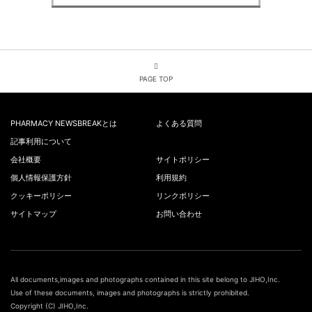
PAGE TOP
PHARMACY NEWSBREAKとは
よくある質問
記事利用について
会社概要
サイトポリシー
個人情報保護方針
利用規約
クッキーポリシー
リンクポリシー
サイトマップ
お問い合わせ
All documents,images and photographs contained in this site belong to JIHO,Inc.
Use of these documents, images and photographs is strictly prohibited.
Copyright (C) JIHO,Inc.