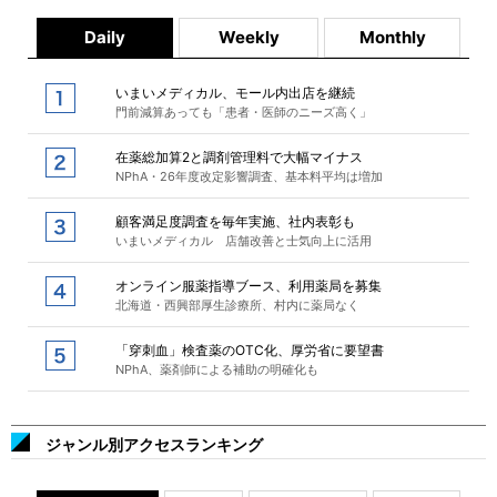
Daily
Weekly
Monthly
いまいメディカル、モール内出店を継続
門前減算あっても「患者・医師のニーズ高く」
在薬総加算2と調剤管理料で大幅マイナス
NPhA・26年度改定影響調査、基本料平均は増加
顧客満足度調査を毎年実施、社内表彰も
いまいメディカル 店舗改善と士気向上に活用
オンライン服薬指導ブース、利用薬局を募集
北海道・西興部厚生診療所、村内に薬局なく
「穿刺血」検査薬のOTC化、厚労省に要望書
NPhA、薬剤師による補助の明確化も
ジャンル別アクセスランキング