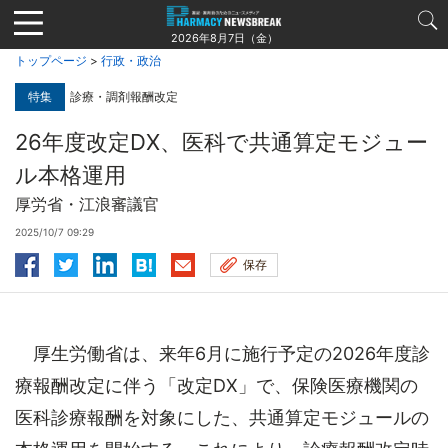
Jump
to
2026年8月7日（金）
navigation
トップページ
>
行政・政治
特集
診療・調剤報酬改定
26年度改定DX、医科で共通算定モジュー
ル本格運用
厚労省・江浪審議官
2025/10/7 09:29
保存
厚生労働省は、来年6月に施行予定の2026年度診
療報酬改定に伴う「改定DX」で、保険医療機関の
医科診療報酬を対象にした、共通算定モジュールの