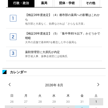
行政・政治
薬局
団体・学術
その他
【検証26年度改定】（4）都市部の薬局への影響はこれか
ら
地方部と大差なく、効果なければ「さらなる方策」
【検証26年度改定】（5）「集中率85％以下」かどうかで
明暗
大半の店舗で基本料1を断念した中小薬局も
薬剤管理官に大原氏が内定
厚労省人事、薬事企画官には稲角氏
カレンダー
2026年 8月
日
月
火
水
木
金
土
26
27
28
29
30
31
1