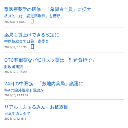
獣医療薬学の研修、「希望者全員」に拡大
将来的には「認定薬剤師」も視野
2026/5/11 16:42
薬局も賃上げできる改定に
中医協総会で日薬・森委員
2025/12/5 16:35
OTC類似薬など低リスク薬は「別途負担で」
財政審建議
2025/12/2 16:20
24日の中医協、「敷地内薬局」議題に
特Aの除外規定も議論か
2025/10/23 19:32
リアル「ふぁるみん」お披露目
日薬学術大会で
2025/10/12 15:31