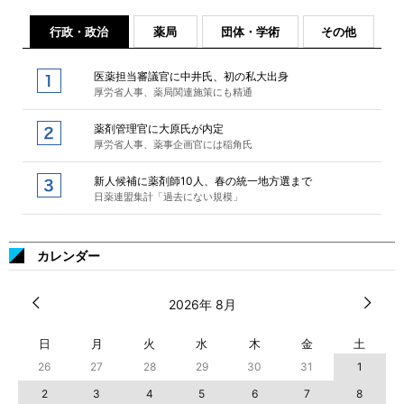
行政・政治
薬局
団体・学術
その他
医薬担当審議官に中井氏、初の私大出身
厚労省人事、薬局関連施策にも精通
薬剤管理官に大原氏が内定
厚労省人事、薬事企画官には稲角氏
新人候補に薬剤師10人、春の統一地方選まで
日薬連盟集計「過去にない規模」
カレンダー
2026年 8月
日
月
火
水
木
金
土
26
27
28
29
30
31
1
2
3
4
5
6
7
8