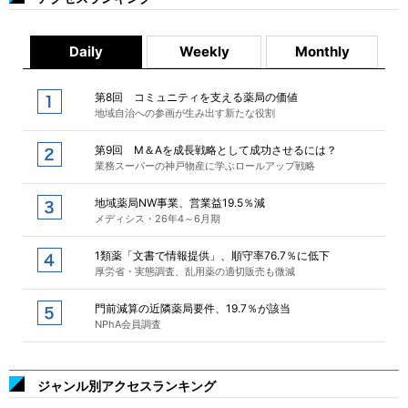
Daily
Weekly
Monthly
第8回 コミュニティを支える薬局の価値
地域自治への参画が生み出す新たな役割
第9回 M＆Aを成長戦略として成功させるには？
業務スーパーの神戸物産に学ぶロールアップ戦略
地域薬局NW事業、営業益19.5％減
メディシス・26年4～6月期
1類薬「文書で情報提供」、順守率76.7％に低下
厚労省・実態調査、乱用薬の適切販売も微減
門前減算の近隣薬局要件、19.7％が該当
NPhA会員調査
ジャンル別アクセスランキング