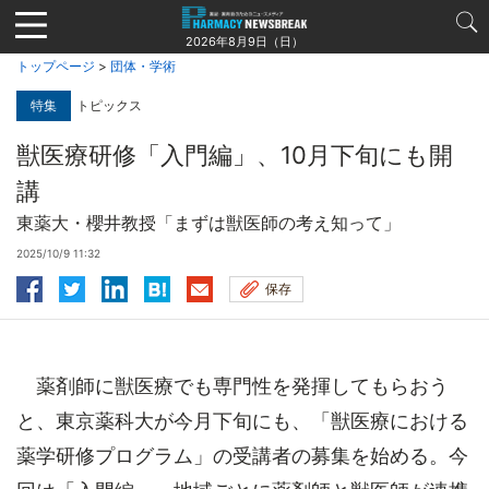
Jump
to
2026年8月9日（日）
navigation
トップページ
>
団体・学術
特集
トピックス
獣医療研修「入門編」、10月下旬にも開
講
東薬大・櫻井教授「まずは獣医師の考え知って」
2025/10/9 11:32
保存
薬剤師に獣医療でも専門性を発揮してもらおう
と、東京薬科大が今月下旬にも、「獣医療における
薬学研修プログラム」の受講者の募集を始める。今