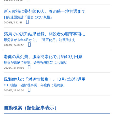
新人候補に薬剤師10人、春の統一地方選まで
日薬連盟集計「過去にない規模」
2026/8/4 12:41
薬局での調剤結果登録、開設者の順守事項に
厚労省が来年4月から、「適正使用」効果踏まえ
2026/7/24 04:50
老健の薬剤費、服薬簡素化で月約40万円減
病薬が遠隔で提案、介護報酬算定にも貢献
2026/7/21 04:50
風邪症状の「対処情報集」、10月に試行運用
OTC薬協・磯部理事長、年度内に最終版
2026/7/17 04:50
自動検索（類似記事表示）