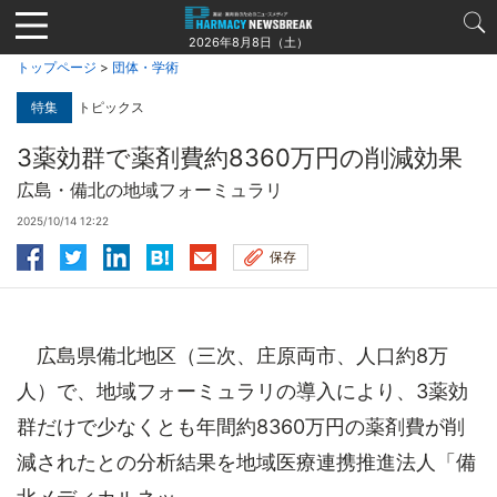
Jump
to
2026年8月8日（土）
navigation
トップページ
>
団体・学術
特集
トピックス
3薬効群で薬剤費約8360万円の削減効果
広島・備北の地域フォーミュラリ
2025/10/14 12:22
保存
広島県備北地区（三次、庄原両市、人口約8万
人）で、地域フォーミュラリの導入により、3薬効
群だけで少なくとも年間約8360万円の薬剤費が削
減されたとの分析結果を地域医療連携推進法人「備