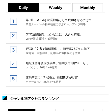
Daily
Weekly
Monthly
第9回 M＆Aを成長戦略として成功させるには？
業務スーパーの神戸物産に学ぶロールアップ戦略
OTC遠隔販売、コンビニに「大きな前進」
JFAが報道機関向け説明会
1類薬「文書で情報提供」、順守率76.7％に低下
厚労省・実態調査、乱用薬の適切販売も微減
地域医療介護支援事業、営業損失2億2900万円
スズケン、26年4～6月期
薬局事業は4.7％減益、長期処方が影響
クオールHD・26年4〜6月期
ジャンル別アクセスランキング