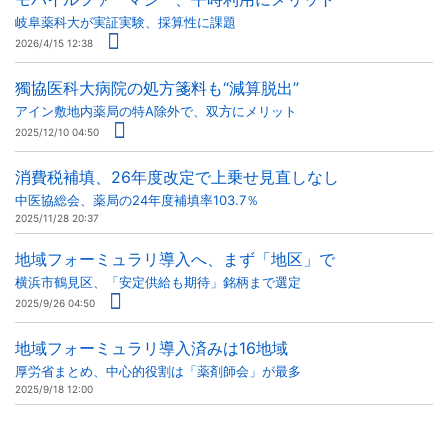
岐阜薬科大が実証実験、採算性に課題
2026/4/15 12:38
獨協医科大病院の処方箋料も“減算脱出”
アイン敷地内薬局の特A除外で、双方にメリット
2025/12/10 04:50
消費税補填、26年度改定で上乗せ見直しなし
中医協総会、薬局の24年度補填率103.7％
2025/11/28 20:37
地域フォーミュラリ導入へ、まず「地区」で
横浜市鶴見区、「安定供給も期待」銘柄まで選定
2025/9/26 04:50
地域フォーミュラリ導入済みは16地域
厚労省まとめ、中心的役割は「薬剤師会」が最多
2025/9/18 12:00