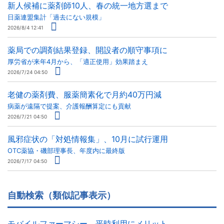
新人候補に薬剤師10人、春の統一地方選まで
日薬連盟集計「過去にない規模」
2026/8/4 12:41
薬局での調剤結果登録、開設者の順守事項に
厚労省が来年4月から、「適正使用」効果踏まえ
2026/7/24 04:50
老健の薬剤費、服薬簡素化で月約40万円減
病薬が遠隔で提案、介護報酬算定にも貢献
2026/7/21 04:50
風邪症状の「対処情報集」、10月に試行運用
OTC薬協・磯部理事長、年度内に最終版
2026/7/17 04:50
自動検索（類似記事表示）
モバイルファーマシー、平時利用にメリット