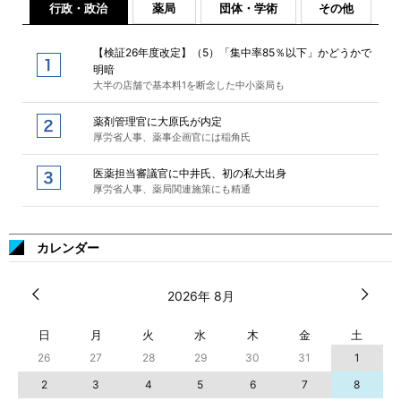
行政・政治
薬局
団体・学術
その他
【検証26年度改定】（5）「集中率85％以下」かどうかで
明暗
大半の店舗で基本料1を断念した中小薬局も
薬剤管理官に大原氏が内定
厚労省人事、薬事企画官には稲角氏
医薬担当審議官に中井氏、初の私大出身
厚労省人事、薬局関連施策にも精通
カレンダー
2026年 8月
日
月
火
水
木
金
土
26
27
28
29
30
31
1
2
3
4
5
6
7
8