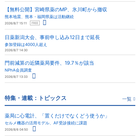
【無料公開】宮崎県薬のMP、氷川町から撤収
熊本地震、熊本・福岡県薬は活動継続
2026/8/7 15:11
FREE
日薬新潟大会、事前申し込み12日まで延長
参加登録は4000人超え
2026/8/7 14:30
門前減算の近隣薬局要件、19.7％が該当
NPhA会員調査
2026/8/7 13:33
特集・連載：トピックス
一覧
薬局に心電計、「置くだけでなくどう使うか」
セルメ機器の活用モデル、AF受診接続に課題
2026/8/6 04:50