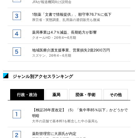
JFAが報道機関向け説明会
1類薬「文書で情報提供」、順守率76.7％に低下
厚労省・実態調査、乱用薬の適切販売も微減
薬局事業は4.7％減益、長期処方が影響
クオールHD・26年4〜6月期
地域医療介護支援事業、営業損失2億2900万円
スズケン、26年4～6月期
ジャンル別アクセスランキング
行政・政治
薬局
団体・学術
その他
【検証26年度改定】（5）「集中率85％以下」かどうかで
明暗
大半の店舗で基本料1を断念した中小薬局も
薬剤管理官に大原氏が内定