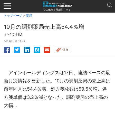
Jump
to
2026年8月8日（土）
navigation
トップページ
>
薬局
10月の調剤薬局売上高54.4％増
アインHD
2025/11/17 17:43
保存
アインホールディングスは17日、連結ベースの最
新月次情報を更新した。10月の調剤薬局の売上高は
前年同月比54.4％増、処方箋枚数は59.5％増、処
方箋単価は3.2％減となった。調剤薬局の売上高の
大幅...