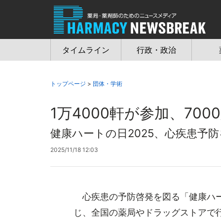
Jump
to
navigation
タイムライン
行政・政治
トップページ
>
団体・学術
1万4000軒が参加、70
健康ハートの日2025、心疾患予
2025/11/18 12:03
心疾患の予防啓発を図る「健康ハー
じ、全国の薬局やドラッグストアで