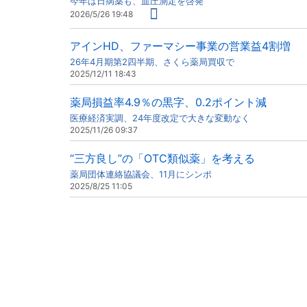
今年は日病薬も、血圧測定を啓発
2026/5/26 19:48
アインHD、ファーマシー事業の営業益4割増
26年4月期第2四半期、さくら薬局買収で
2025/12/11 18:43
薬局損益率4.9％の黒字、0.2ポイント減
医療経済実調、24年度改定で大きな変動なく
2025/11/26 09:37
“三方良し”の「OTC類似薬」を考える
薬局団体連絡協議会、11月にシンポ
2025/8/25 11:05