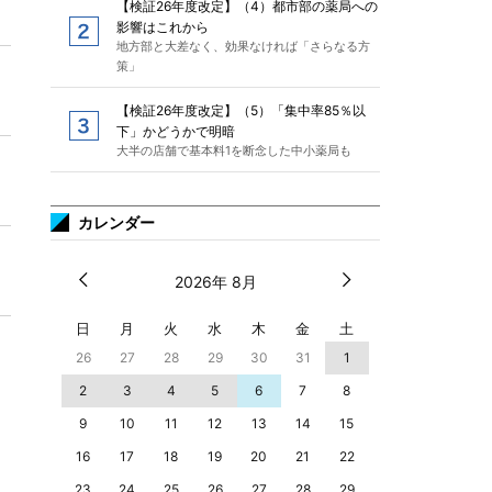
【検証26年度改定】（4）都市部の薬局への
影響はこれから
地方部と大差なく、効果なければ「さらなる方
策」
【検証26年度改定】（5）「集中率85％以
下」かどうかで明暗
大半の店舗で基本料1を断念した中小薬局も
カレンダー
2026年 8月
日
月
火
水
木
金
土
26
27
28
29
30
31
1
2
3
4
5
6
7
8
9
10
11
12
13
14
15
16
17
18
19
20
21
22
23
24
25
26
27
28
29