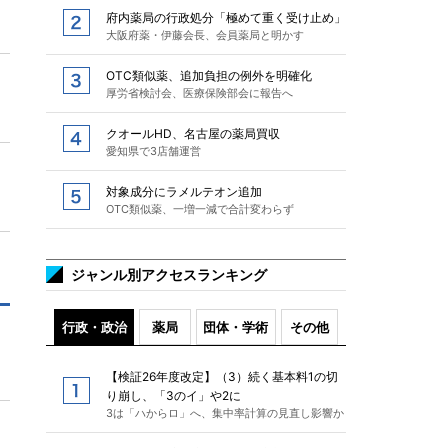
府内薬局の行政処分「極めて重く受け止め」
大阪府薬・伊藤会長、会員薬局と明かす
OTC類似薬、追加負担の例外を明確化
厚労省検討会、医療保険部会に報告へ
クオールHD、名古屋の薬局買収
愛知県で3店舗運営
対象成分にラメルテオン追加
OTC類似薬、一増一減で合計変わらず
ジャンル別アクセスランキング
行政・政治
薬局
団体・学術
その他
【検証26年度改定】（3）続く基本料1の切
り崩し、「3のイ」や2に
3は「ハからロ」へ、集中率計算の見直し影響か