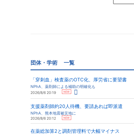
団体・学術
一覧
「穿刺血」検査薬のOTC化、厚労省に要望書
NPhA、薬剤師による補助の明確化も
NEW
2026/8/6 20:19
支援薬剤師約20人待機、要請あれば即派遣
NPhA、熊本地震被災地に
NEW
2026/8/6 20:12
在薬総加算2と調剤管理料で大幅マイナス