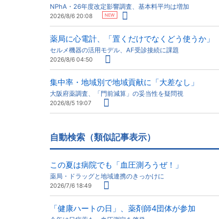
NPhA・26年度改定影響調査、基本料平均は増加
NEW
2026/8/6 20:08
薬局に心電計、「置くだけでなくどう使うか」
セルメ機器の活用モデル、AF受診接続に課題
2026/8/6 04:50
集中率・地域別で地域貢献に「大差なし」
大阪府薬調査、「門前減算」の妥当性を疑問視
2026/8/5 19:07
自動検索（類似記事表示）
この夏は病院でも「血圧測ろうぜ！」
薬局・ドラッグと地域連携のきっかけに
2026/7/6 18:49
「健康ハートの日」、薬剤師4団体が参加