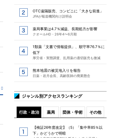
OTC遠隔販売、コンビニに「大きな前進」
JFAが報道機関向け説明会
薬局事業は4.7％減益、長期処方が影響
クオールHD・26年4〜6月期
1類薬「文書で情報提供」、順守率76.7％に
低下
厚労省・実態調査、乱用薬の適切販売も微減
熊本地震の被災地入りを報告
日薬・岩月会長、高齢医師の廃業懸念
ジャンル別アクセスランキング
行政・政治
薬局
団体・学術
その他
【検証26年度改定】（5）「集中率85％以
下」かどうかで明暗