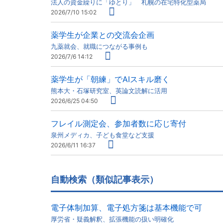
法人の資金繰りに「ゆとり」 札幌の在宅特化型薬局
2026/7/10 15:02
薬学生が企業との交流会企画
九薬就会、就職につながる事例も
2026/7/6 14:12
薬学生が「朝練」でAIスキル磨く
熊本大・石塚研究室、英論文読解に活用
2026/6/25 04:50
フレイル測定会、参加者数に応じ寄付
泉州メディカ、子ども食堂など支援
2026/6/11 16:37
自動検索（類似記事表示）
電子体制加算、電子処方箋は基本機能で可
厚労省・疑義解釈、拡張機能の扱い明確化