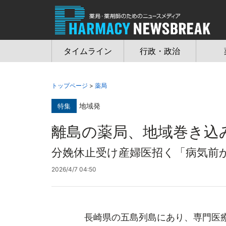
Jump
to
navigation
タイムライン
行政・政治
トップページ
>
薬局
地域発
特集
離島の薬局、地域巻き込
分娩休止受け産婦医招く「病気前
2026/4/7 04:50
長崎県の五島列島にあり、専門医療