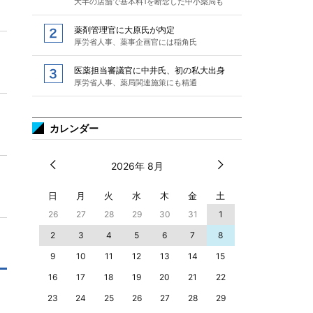
大半の店舗で基本料1を断念した中小薬局も
薬剤管理官に大原氏が内定
厚労省人事、薬事企画官には稲角氏
医薬担当審議官に中井氏、初の私大出身
厚労省人事、薬局関連施策にも精通
カレンダー
2026年 8月
日
月
火
水
木
金
土
26
27
28
29
30
31
1
2
3
4
5
6
7
8
9
10
11
12
13
14
15
16
17
18
19
20
21
22
23
24
25
26
27
28
29