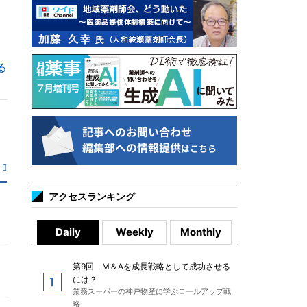
る
アクセスランキング
Daily
Weekly
Monthly
第9回 M＆Aを成長戦略として成功させる
には？
業務スーパーの神戸物産に学ぶロールアップ戦
略