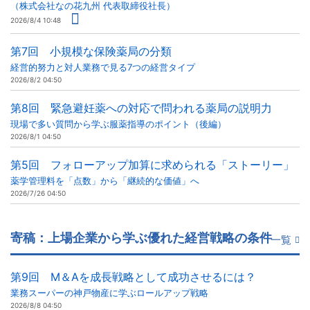
（株式会社なの花九州 代表取締役社長）
2026/8/4 10:48
第7回 小規模な保険薬局の分類
経営的努力と対人業務で見る7つの経営タイプ
2026/8/2 04:50
第8回 緊急避妊薬への対応で問われる薬局の説明力
現場で多い質問から学ぶ服薬指導のポイント（後編）
2026/8/1 04:50
第5回 フォローアップ加算に求められる「ストーリー」
薬学管理料を「点数」から「継続的な価値」へ
2026/7/26 04:50
寄稿：上場企業から学ぶ優れた経営戦略の条件
一覧
第9回 M＆Aを成長戦略として成功させるには？
業務スーパーの神戸物産に学ぶロールアップ戦略
2026/8/8 04:50