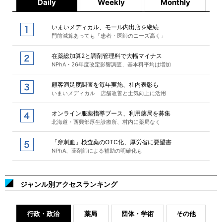
Daily
Weekly
Monthly
いまいメディカル、モール内出店を継続
門前減算あっても「患者・医師のニーズ高く」
在薬総加算2と調剤管理料で大幅マイナス
NPhA・26年度改定影響調査、基本料平均は増加
顧客満足度調査を毎年実施、社内表彰も
いまいメディカル 店舗改善と士気向上に活用
オンライン服薬指導ブース、利用薬局を募集
北海道・西興部厚生診療所、村内に薬局なく
「穿刺血」検査薬のOTC化、厚労省に要望書
NPhA、薬剤師による補助の明確化も
ジャンル別アクセスランキング
行政・政治
薬局
団体・学術
その他