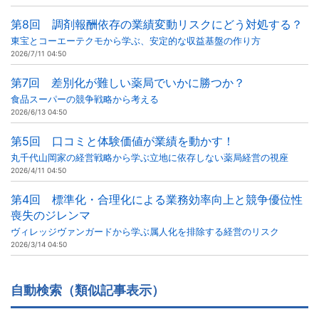
第8回 調剤報酬依存の業績変動リスクにどう対処する？
東宝とコーエーテクモから学ぶ、安定的な収益基盤の作り方
2026/7/11 04:50
第7回 差別化が難しい薬局でいかに勝つか？
食品スーパーの競争戦略から考える
2026/6/13 04:50
第5回 口コミと体験価値が業績を動かす！
丸千代山岡家の経営戦略から学ぶ立地に依存しない薬局経営の視座
2026/4/11 04:50
第4回 標準化・合理化による業務効率向上と競争優位性
喪失のジレンマ
ヴィレッジヴァンガードから学ぶ属人化を排除する経営のリスク
2026/3/14 04:50
自動検索（類似記事表示）