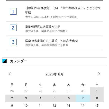
【検証26年度改定】（5）「集中率85％以下」かどうかで
明暗
大半の店舗で基本料1を断念した中小薬局も
薬剤管理官に大原氏が内定
厚労省人事、薬事企画官には稲角氏
医薬担当審議官に中井氏、初の私大出身
厚労省人事、薬局関連施策にも精通
カレンダー
2026年 8月
日
月
火
水
木
金
土
26
27
28
29
30
31
1
2
3
4
5
6
7
8
9
10
11
12
13
14
15