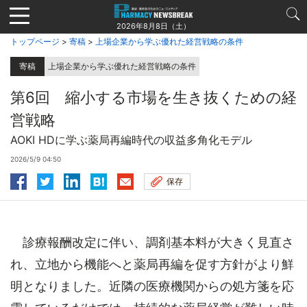
Jump
to
2026年8月8日（土）
navigation
トップページ
>
寄稿
>
上場企業から学ぶ優れた経営戦略の条件
寄稿
上場企業から学ぶ優れた経営戦略の条件
第6回 縮小する市場を生き抜くための経
営戦略
AOKI HDに学ぶ薬局再編時代の収益多角化モデル
2026/5/9 04:50
保存
診療報酬改定に伴い、調剤基本料が大きく見直さ
れ、立地から機能へと薬局再編を促す方針がより鮮
明となりました。近隣の医療機関からの処方箋を応