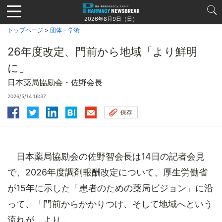
Jump
to
2026年8月9日（日）
navigation
トップページ
>
団体・学術
26年度改定、門前から地域「より鮮明
に」
日本薬局協励会・佐野会長
2026/5/14 16:37
保存
日本薬局協励会の佐野智会長は14日の記者会見
で、2026年度調剤報酬改定について、厚生労働省
が15年に示した「患者のための薬局ビジョン」に沿
って、「門前からかかりつけ、そして地域へという
流れが、より...