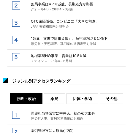
薬局事業は4.7％減益、長期処方が影響
クオールHD・26年4〜6月期
OTC遠隔販売、コンビニに「大きな前進」
JFAが報道機関向け説明会
1類薬「文書で情報提供」、順守率76.7％に低下
厚労省・実態調査、乱用薬の適切販売も微減
地域薬局NW事業、営業益19.5％減
メディシス・26年4～6月期
ジャンル別アクセスランキング
行政・政治
薬局
団体・学術
その他
医薬担当審議官に中井氏、初の私大出身
厚労省人事、薬局関連施策にも精通
薬剤管理官に大原氏が内定