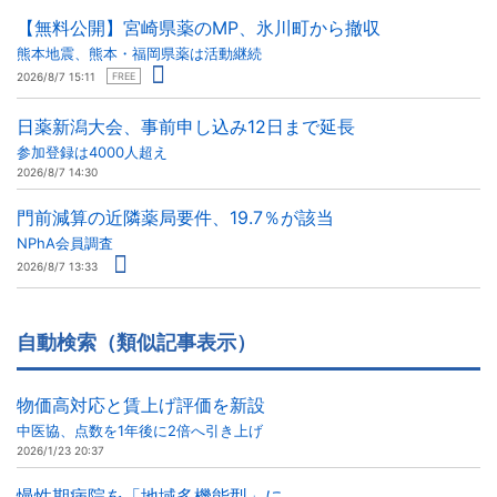
【無料公開】宮崎県薬のMP、氷川町から撤収
熊本地震、熊本・福岡県薬は活動継続
2026/8/7 15:11
FREE
日薬新潟大会、事前申し込み12日まで延長
参加登録は4000人超え
2026/8/7 14:30
門前減算の近隣薬局要件、19.7％が該当
NPhA会員調査
2026/8/7 13:33
自動検索（類似記事表示）
物価高対応と賃上げ評価を新設
中医協、点数を1年後に2倍へ引き上げ
2026/1/23 20:37
慢性期病院を「地域多機能型」に