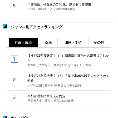
「穿刺血」検査薬のOTC化、厚労省に要望書
NPhA、薬剤師による補助の明確化も
ジャンル別アクセスランキング
行政・政治
薬局
団体・学術
その他
【検証26年度改定】（4）都市部の薬局への影響はこれか
ら
地方部と大差なく、効果なければ「さらなる方策」
【検証26年度改定】（5）「集中率85％以下」かどうかで
明暗
大半の店舗で基本料1を断念した中小薬局も
薬剤管理官に大原氏が内定
厚労省人事、薬事企画官には稲角氏
カレンダー