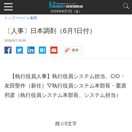
Jump
to
2026年8月7日（金）
navigation
トップページ
>
薬局
〔人事〕日本調剤（6月1日付）
2026/6/1 20:00
保存
【執行役員人事】執行役員システム担当、CIO・
友田聖作（新任）▽執行役員システム本部長・栗原
邦彦（執行役員システム本部長、システム担当）
残り0文字