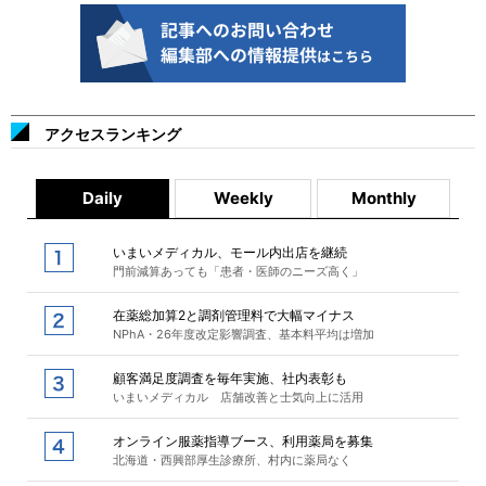
アクセスランキング
Daily
Weekly
Monthly
いまいメディカル、モール内出店を継続
門前減算あっても「患者・医師のニーズ高く」
在薬総加算2と調剤管理料で大幅マイナス
NPhA・26年度改定影響調査、基本料平均は増加
顧客満足度調査を毎年実施、社内表彰も
いまいメディカル 店舗改善と士気向上に活用
オンライン服薬指導ブース、利用薬局を募集
北海道・西興部厚生診療所、村内に薬局なく