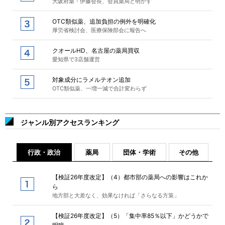
大阪府薬・伊藤会長、会員薬局と明かす
OTC類似薬、追加負担の例外を明確化
厚労省検討会、医療保険部会に報告へ
クオールHD、名古屋の薬局買収
愛知県で3店舗運営
対象成分にラメルテオン追加
OTC類似薬、一増一減で合計変わらず
ジャンル別アクセスランキング
行政・政治
薬局
団体・学術
その他
【検証26年度改定】（4）都市部の薬局への影響はこれか
ら
地方部と大差なく、効果なければ「さらなる方策」
【検証26年度改定】（5）「集中率85％以下」かどうかで