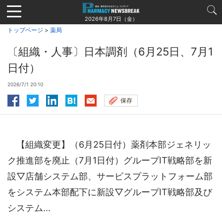
Jump
to
2026年8月7日（金）
navigation
トップページ
>
薬局
〔組織・人事〕日本調剤（6月25日、7月1
日付）
2026/7/1 20:10
保存
【組織変更】（6月25日付）薬剤本部ジェネリッ
ク推進部を廃止（7月1日付）グループIT戦略部を新
設▽店舗システム部、サービスプラットフォーム部
をシステム本部配下に新設▽グループIT戦略部及び
システム...