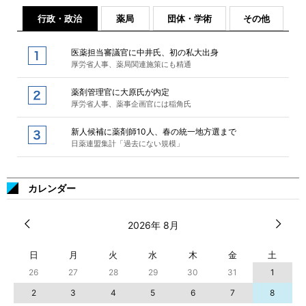
行政・政治
薬局
団体・学術
その他
医薬担当審議官に中井氏、初の私大出身
厚労省人事、薬局関連施策にも精通
薬剤管理官に大原氏が内定
厚労省人事、薬事企画官には稲角氏
新人候補に薬剤師10人、春の統一地方選まで
日薬連盟集計「過去にない規模」
カレンダー
2026年 8月
日
月
火
水
木
金
土
26
27
28
29
30
31
1
2
3
4
5
6
7
8