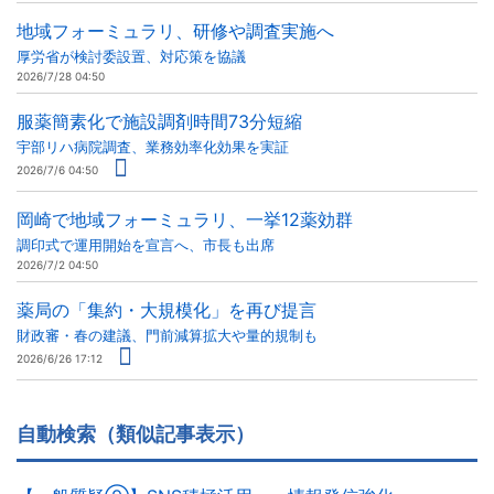
地域フォーミュラリ、研修や調査実施へ
厚労省が検討委設置、対応策を協議
2026/7/28 04:50
服薬簡素化で施設調剤時間73分短縮
宇部リハ病院調査、業務効率化効果を実証
2026/7/6 04:50
岡崎で地域フォーミュラリ、一挙12薬効群
調印式で運用開始を宣言へ、市長も出席
2026/7/2 04:50
薬局の「集約・大規模化」を再び提言
財政審・春の建議、門前減算拡大や量的規制も
2026/6/26 17:12
自動検索（類似記事表示）