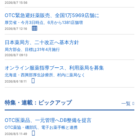
2026/8/7 15:56
OTC緊急避妊薬販売、全国1万5969店舗に
厚労省・今月3日時点、6月から1381店舗増
2026/8/7 12:16
日本薬局方、二十改正へ基本方針
局方部会、目標は31年4月施行
2026/8/7 09:13
オンライン服薬指導ブース、利用薬局を募集
北海道・西興部厚生診療所、村内に薬局なく
2026/8/6 18:11
特集・連載：ピックアップ
一覧
OTC医薬品、一元管理へDB整備を提言
OTC薬協・磯部氏、電子お薬手帳と連携
2026/8/5 11:49