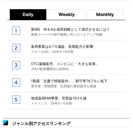
Daily
Weekly
Monthly
第9回 M＆Aを成長戦略として成功させるには？
業務スーパーの神戸物産に学ぶロールアップ戦略
薬局事業は4.7％減益、長期処方が影響
クオールHD・26年4〜6月期
OTC遠隔販売、コンビニに「大きな前進」
JFAが報道機関向け説明会
1類薬「文書で情報提供」、順守率76.7％に低下
厚労省・実態調査、乱用薬の適切販売も微減
地域薬局NW事業、営業益19.5％減
メディシス・26年4～6月期
ジャンル別アクセスランキング