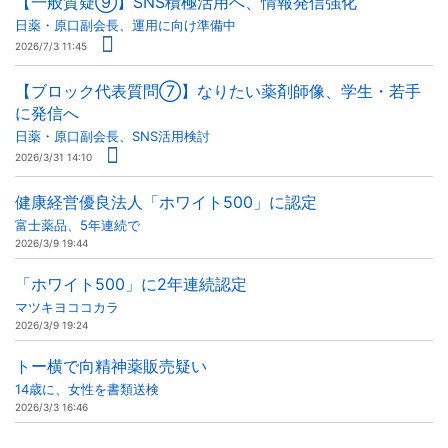
【一般質疑⑨】SNS積極活用へ、情報発信強化
日薬・原口副会長、運用に向け準備中
2026/7/3 11:45
【ブロック代表質問⑦】なりたい薬剤師像、学生・若手
に発信へ
日薬・原口副会長、SNS活用検討
2026/3/31 14:10
健康経営優良法人「ホワイト500」に認定
富士薬品、5年連続で
2026/3/9 19:44
「ホワイト500」に2年連続認定
マツキヨココカラ
2026/3/9 19:24
トー横で向精神薬販売疑い
14歳に、女性を書類送検
2026/3/3 16:46