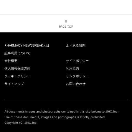
PAGE TOP
PHARMACY NEWSBREAKとは
よくある質問
記事利用について
会社概要
サイトポリシー
個人情報保護方針
利用規約
クッキーポリシー
リンクポリシー
サイトマップ
お問い合わせ
All documents,images and photographs contained in this site belong to JIHO,Inc.
Use of these documents, images and photographs is strictly prohibited.
Copyright (C) JIHO,Inc.