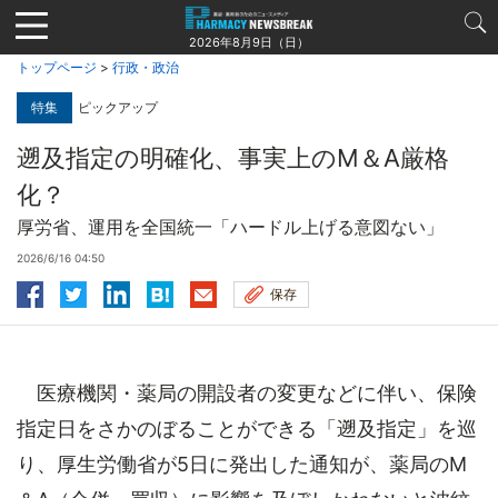
Jump
to
2026年8月9日（日）
navigation
トップページ
>
行政・政治
特集
ピックアップ
遡及指定の明確化、事実上のM＆A厳格
化？
厚労省、運用を全国統一「ハードル上げる意図ない」
2026/6/16 04:50
保存
医療機関・薬局の開設者の変更などに伴い、保険
指定日をさかのぼることができる「遡及指定」を巡
り、厚生労働省が5日に発出した通知が、薬局のM