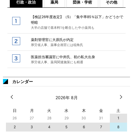
行政・政治
薬局
団体・学術
その他
【検証26年度改定】（5）「集中率85％以下」かどうかで
明暗
大半の店舗で基本料1を断念した中小薬局も
薬剤管理官に大原氏が内定
厚労省人事、薬事企画官には稲角氏
医薬担当審議官に中井氏、初の私大出身
厚労省人事、薬局関連施策にも精通
カレンダー
2026年 8月
日
月
火
水
木
金
土
26
27
28
29
30
31
1
2
3
4
5
6
7
8