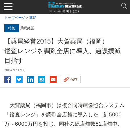
Jump
to
2026年8月8日（土）
navigation
トップページ
>
薬局
特集
薬局経営
【薬局経営2015】大賀薬局（福岡）
鑑査レンジを調剤全店に導入、過誤撲滅
目指す
2015/7/7 17:33
保存
大賀薬局（福岡市）は複合同時画像照合システム
「鑑査レンジ」を調剤全店舗に導入した。計5000
万～6000万円を投じ、同社の総店舗数82店舗中、