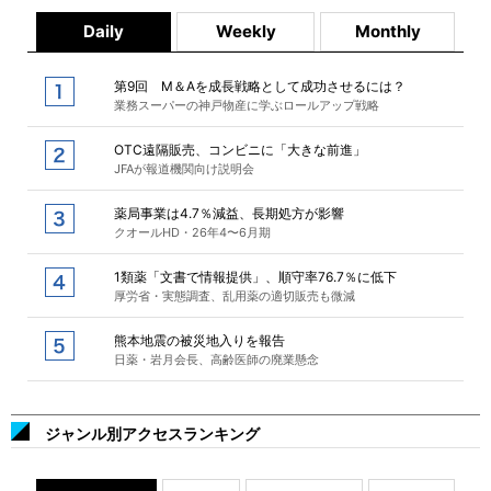
Daily
Weekly
Monthly
第9回 M＆Aを成長戦略として成功させるには？
業務スーパーの神戸物産に学ぶロールアップ戦略
OTC遠隔販売、コンビニに「大きな前進」
JFAが報道機関向け説明会
薬局事業は4.7％減益、長期処方が影響
クオールHD・26年4〜6月期
1類薬「文書で情報提供」、順守率76.7％に低下
厚労省・実態調査、乱用薬の適切販売も微減
熊本地震の被災地入りを報告
日薬・岩月会長、高齢医師の廃業懸念
ジャンル別アクセスランキング