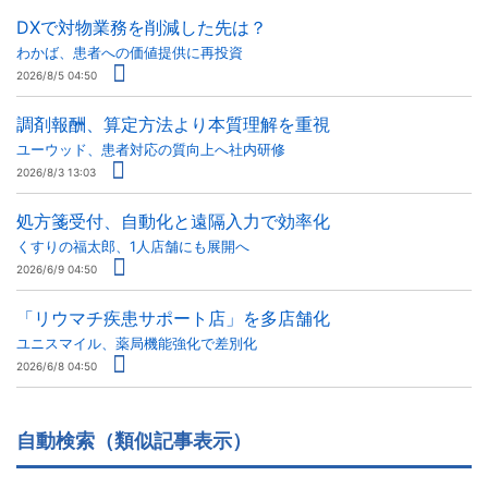
DXで対物業務を削減した先は？
わかば、患者への価値提供に再投資
2026/8/5 04:50
調剤報酬、算定方法より本質理解を重視
ユーウッド、患者対応の質向上へ社内研修
2026/8/3 13:03
処方箋受付、自動化と遠隔入力で効率化
くすりの福太郎、1人店舗にも展開へ
2026/6/9 04:50
「リウマチ疾患サポート店」を多店舗化
ユニスマイル、薬局機能強化で差別化
2026/6/8 04:50
自動検索（類似記事表示）