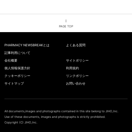
PAGE TOP
PHARMACY NEWSBREAKとは
よくある質問
記事利用について
会社概要
サイトポリシー
個人情報保護方針
利用規約
クッキーポリシー
リンクポリシー
サイトマップ
お問い合わせ
All documents,images and photographs contained in this site belong to JIHO,Inc.
Use of these documents, images and photographs is strictly prohibited.
Copyright (C) JIHO,Inc.