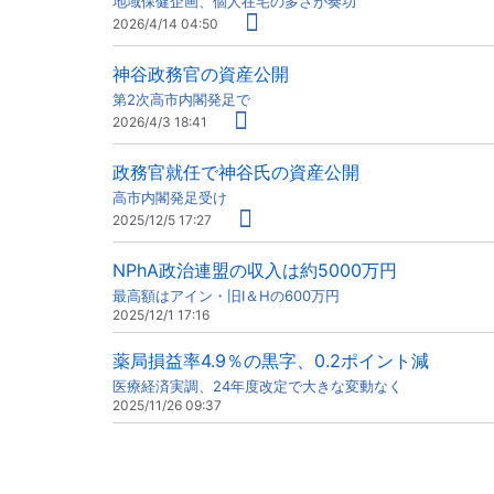
地域保健企画、個人在宅の多さが奏功
2026/4/14 04:50
神谷政務官の資産公開
第2次高市内閣発足で
2026/4/3 18:41
政務官就任で神谷氏の資産公開
高市内閣発足受け
2025/12/5 17:27
NPhA政治連盟の収入は約5000万円
最高額はアイン・旧I＆Hの600万円
2025/12/1 17:16
薬局損益率4.9％の黒字、0.2ポイント減
医療経済実調、24年度改定で大きな変動なく
2025/11/26 09:37