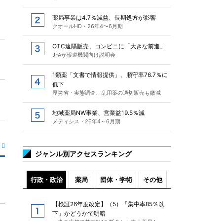
薬局事業は4.7％減益、長期処方が影響
クオールHD・26年4〜6月期
OTC遠隔販売、コンビニに「大きな前進」
JFAが報道機関向け説明会
1類薬「文書で情報提供」、順守率76.7％に
低下
厚労省・実態調査、乱用薬の適切販売も微減
地域薬局NW事業、営業益19.5％減
メディシス・26年4～6月期
ジャンル別アクセスランキング
行政・政治
薬局
団体・学術
その他
【検証26年度改定】（5）「集中率85％以
下」かどうかで明暗