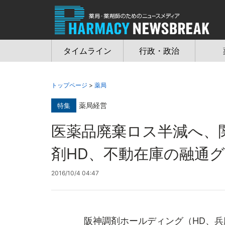
Jump
to
navigation
タイムライン
行政・政治
トップページ
>
薬局
薬局経営
特集
医薬品廃棄ロス半減へ
剤HD、不動在庫の融通グ
2016/10/4 04:47
阪神調剤ホールディング（HD、兵