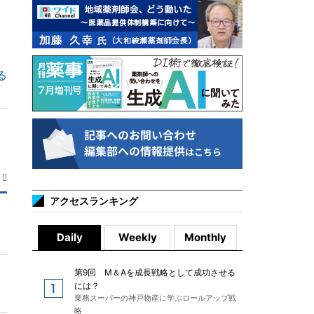
る
アクセスランキング
Daily
Weekly
Monthly
第9回 M＆Aを成長戦略として成功させる
には？
業務スーパーの神戸物産に学ぶロールアップ戦
略