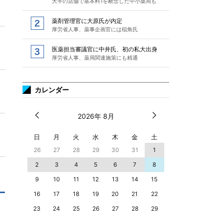
大半の店舗で基本料1を断念した中小薬局も
薬剤管理官に大原氏が内定
厚労省人事、薬事企画官には稲角氏
医薬担当審議官に中井氏、初の私大出身
厚労省人事、薬局関連施策にも精通
カレンダー
2026年 8月
日
月
火
水
木
金
土
26
27
28
29
30
31
1
2
3
4
5
6
7
8
9
10
11
12
13
14
15
16
17
18
19
20
21
22
23
24
25
26
27
28
29