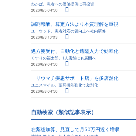
わかば、患者への価値提供に再投資
2026/8/5 04:50
調剤報酬、算定方法より本質理解を重視
ユーウッド、患者対応の質向上へ社内研修
2026/8/3 13:03
処方箋受付、自動化と遠隔入力で効率化
くすりの福太郎、1人店舗にも展開へ
2026/6/9 04:50
「リウマチ疾患サポート店」を多店舗化
ユニスマイル、薬局機能強化で差別化
2026/6/8 04:50
自動検索（類似記事表示）
在薬総加算、見直しで月50万円近く増収