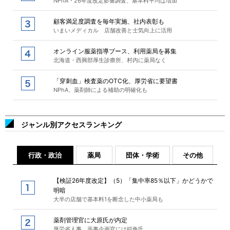
NPhA・26年度改定影響調査、基本料平均は増加
顧客満足度調査を毎年実施、社内表彰も
いまいメディカル 店舗改善と士気向上に活用
オンライン服薬指導ブース、利用薬局を募集
北海道・西興部厚生診療所、村内に薬局なく
「穿刺血」検査薬のOTC化、厚労省に要望書
NPhA、薬剤師による補助の明確化も
ジャンル別アクセスランキング
行政・政治
薬局
団体・学術
その他
【検証26年度改定】（5）「集中率85％以下」かどうかで
明暗
大半の店舗で基本料1を断念した中小薬局も
薬剤管理官に大原氏が内定
厚労省人事、薬事企画官には稲角氏