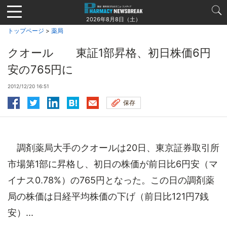
Jump
to
2026年8月8日（土）
navigation
トップページ
>
薬局
クオール 東証1部昇格、初日株価6円
安の765円に
2012/12/20 16:51
保存
調剤薬局大手のクオールは20日、東京証券取引所
市場第1部に昇格し、初日の株価が前日比6円安（マ
イナス0.78%）の765円となった。この日の調剤薬
局の株価は日経平均株価の下げ（前日比121円7銭
安）...