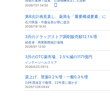
病薬が遠隔で提案、介護報酬算定にも貢献
2026/7/21 04:50
第8次計画見直し、薬局を「重要構成要素」に
石川県薬・中森会長が県に提言
2026/7/6 19:30
3月のドラッグストア調剤販売額12.1％増
経産省・商業動態統計速報
2026/5/1 12:50
3月のOTC薬市場、2.5％減の1171億円
インテージヘルスケア
2026/4/23 09:13
賃上げ、管薬0.2％増・一般0.3％増
24年度改定で微増、22年度に届かず
2025/11/26 09:42