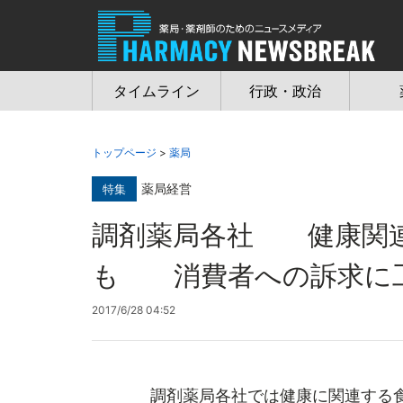
Jump
to
navigation
タイムライン
行政・政治
トップページ
>
薬局
薬局経営
特集
調剤薬局各社 健康関連
も 消費者への訴求に
2017/6/28 04:52
調剤薬局各社では健康に関連する食