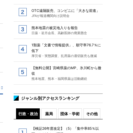
OTC遠隔販売、コンビニに「大きな前進」
JFAが報道機関向け説明会
熊本地震の被災地入りを報告
日薬・岩月会長、高齢医師の廃業懸念
1類薬「文書で情報提供」、順守率76.7％に
低下
厚労省・実態調査、乱用薬の適切販売も微減
【無料公開】宮崎県薬のMP、氷川町から撤
収
熊本地震、熊本・福岡県薬は活動継続
ジャンル別アクセスランキング
行政・政治
薬局
団体・学術
その他
【検証26年度改定】（5）「集中率85％以