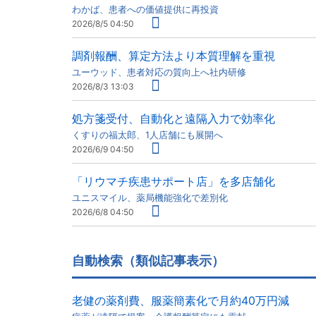
わかば、患者への価値提供に再投資
2026/8/5 04:50
調剤報酬、算定方法より本質理解を重視
ユーウッド、患者対応の質向上へ社内研修
2026/8/3 13:03
処方箋受付、自動化と遠隔入力で効率化
くすりの福太郎、1人店舗にも展開へ
2026/6/9 04:50
「リウマチ疾患サポート店」を多店舗化
ユニスマイル、薬局機能強化で差別化
2026/6/8 04:50
自動検索（類似記事表示）
老健の薬剤費、服薬簡素化で月約40万円減