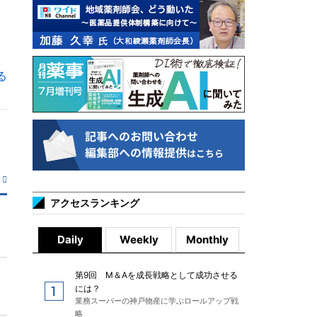
る
アクセスランキング
Daily
Weekly
Monthly
第9回 M＆Aを成長戦略として成功させる
には？
業務スーパーの神戸物産に学ぶロールアップ戦
略