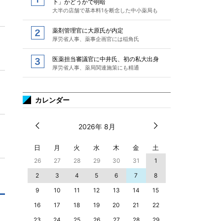
下」かどうかで明暗
大半の店舗で基本料1を断念した中小薬局も
薬剤管理官に大原氏が内定
厚労省人事、薬事企画官には稲角氏
医薬担当審議官に中井氏、初の私大出身
厚労省人事、薬局関連施策にも精通
カレンダー
2026年 8月
日
月
火
水
木
金
土
26
27
28
29
30
31
1
2
3
4
5
6
7
8
9
10
11
12
13
14
15
16
17
18
19
20
21
22
23
24
25
26
27
28
29