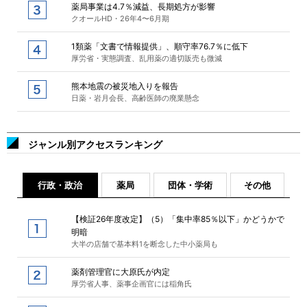
薬局事業は4.7％減益、長期処方が影響
クオールHD・26年4〜6月期
1類薬「文書で情報提供」、順守率76.7％に低下
厚労省・実態調査、乱用薬の適切販売も微減
熊本地震の被災地入りを報告
日薬・岩月会長、高齢医師の廃業懸念
ジャンル別アクセスランキング
行政・政治
薬局
団体・学術
その他
【検証26年度改定】（5）「集中率85％以下」かどうかで
明暗
大半の店舗で基本料1を断念した中小薬局も
薬剤管理官に大原氏が内定
厚労省人事、薬事企画官には稲角氏