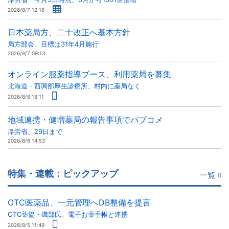
2026/8/7 12:16
日本薬局方、二十改正へ基本方針
局方部会、目標は31年4月施行
2026/8/7 09:13
オンライン服薬指導ブース、利用薬局を募集
北海道・西興部厚生診療所、村内に薬局なく
2026/8/6 18:11
地域連携・健増薬局の報告事項でパブコメ
厚労省、29日まで
2026/8/6 14:53
特集・連載：ピックアップ
一覧
OTC医薬品、一元管理へDB整備を提言
OTC薬協・磯部氏、電子お薬手帳と連携
2026/8/5 11:49