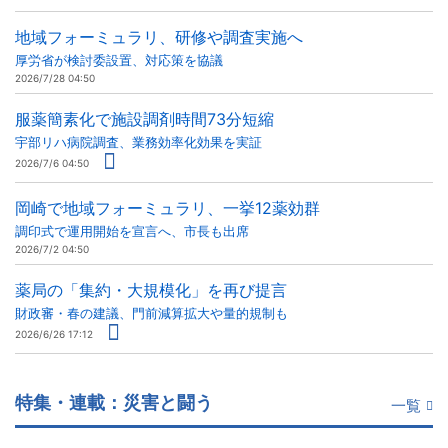
地域フォーミュラリ、研修や調査実施へ
厚労省が検討委設置、対応策を協議
2026/7/28 04:50
服薬簡素化で施設調剤時間73分短縮
宇部リハ病院調査、業務効率化効果を実証
2026/7/6 04:50
岡崎で地域フォーミュラリ、一挙12薬効群
調印式で運用開始を宣言へ、市長も出席
2026/7/2 04:50
薬局の「集約・大規模化」を再び提言
財政審・春の建議、門前減算拡大や量的規制も
2026/6/26 17:12
特集・連載：災害と闘う
一覧