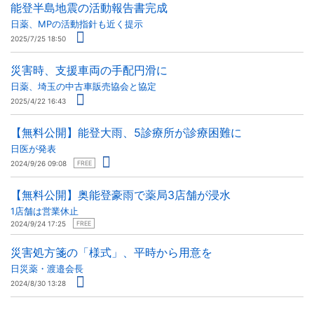
能登半島地震の活動報告書完成
日薬、MPの活動指針も近く提示
2025/7/25 18:50
災害時、支援車両の手配円滑に
日薬、埼玉の中古車販売協会と協定
2025/4/22 16:43
【無料公開】能登大雨、5診療所が診療困難に
日医が発表
2024/9/26 09:08
FREE
【無料公開】奥能登豪雨で薬局3店舗が浸水
1店舗は営業休止
2024/9/24 17:25
FREE
災害処方箋の「様式」、平時から用意を
日災薬・渡邉会長
2024/8/30 13:28