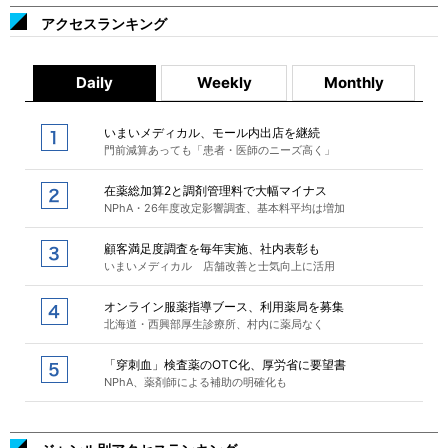
アクセスランキング
Daily
Weekly
Monthly
いまいメディカル、モール内出店を継続
門前減算あっても「患者・医師のニーズ高く」
在薬総加算2と調剤管理料で大幅マイナス
NPhA・26年度改定影響調査、基本料平均は増加
顧客満足度調査を毎年実施、社内表彰も
いまいメディカル 店舗改善と士気向上に活用
オンライン服薬指導ブース、利用薬局を募集
北海道・西興部厚生診療所、村内に薬局なく
「穿刺血」検査薬のOTC化、厚労省に要望書
NPhA、薬剤師による補助の明確化も