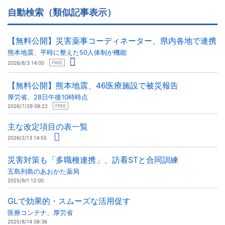
自動検索（類似記事表示）
【無料公開】災害薬事コーディネーター、県内各地で連携
熊本地震、平時に整えた50人体制が機能
2026/8/3 14:00
FREE
【無料公開】熊本地震、46医療施設で被災報告
厚労省、28日午後10時時点
2026/7/29 08:22
FREE
主な改定項目の表一覧
2026/2/13 14:55
災害対策も「多職種連携」、訪看STと合同訓練
五島列島のあおかた薬局
2025/9/1 12:00
GLで効果的・スムーズな活用促す
医療コンテナ、厚労省
2025/8/14 08:36