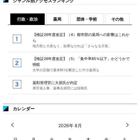
ジャンル別アクセスランキング
行政・政治
薬局
団体・学術
その他
【検証26年度改定】（4）都市部の薬局への影響はこれか
ら
地方部と大差なく、効果なければ「さらなる方策」
【検証26年度改定】（5）「集中率85％以下」かどうかで
明暗
大半の店舗で基本料1を断念した中小薬局も
薬剤管理官に大原氏が内定
厚労省人事、薬事企画官には稲角氏
カレンダー
2026年 8月
日
月
火
水
木
金
土