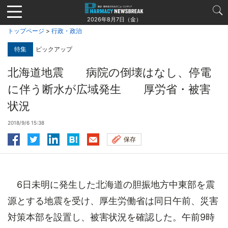
Jump
to
2026年8月7日（金）
navigation
トップページ
>
行政・政治
特集
ピックアップ
北海道地震 病院の倒壊はなし、停電
に伴う断水が広域発生 厚労省・被害
状況
2018/9/6 15:38
保存
6日未明に発生した北海道の胆振地方中東部を震
源とする地震を受け、厚生労働省は同日午前、災害
対策本部を設置し、被害状況を確認した。午前9時