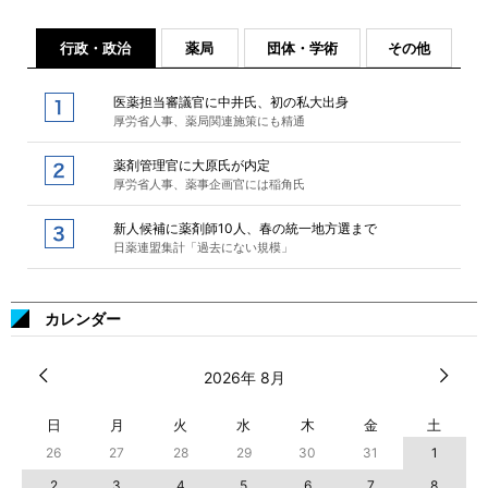
行政・政治
薬局
団体・学術
その他
医薬担当審議官に中井氏、初の私大出身
厚労省人事、薬局関連施策にも精通
薬剤管理官に大原氏が内定
厚労省人事、薬事企画官には稲角氏
新人候補に薬剤師10人、春の統一地方選まで
日薬連盟集計「過去にない規模」
カレンダー
2026年 8月
日
月
火
水
木
金
土
26
27
28
29
30
31
1
2
3
4
5
6
7
8