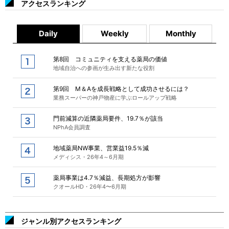
アクセスランキング
Daily
Weekly
Monthly
第8回 コミュニティを支える薬局の価値
地域自治への参画が生み出す新たな役割
第9回 M＆Aを成長戦略として成功させるには？
業務スーパーの神戸物産に学ぶロールアップ戦略
門前減算の近隣薬局要件、19.7％が該当
NPhA会員調査
地域薬局NW事業、営業益19.5％減
メディシス・26年4～6月期
薬局事業は4.7％減益、長期処方が影響
クオールHD・26年4〜6月期
ジャンル別アクセスランキング