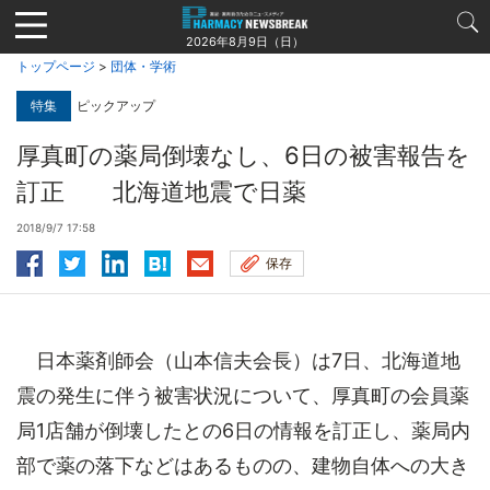
Jump
to
2026年8月9日（日）
navigation
トップページ
>
団体・学術
特集
ピックアップ
厚真町の薬局倒壊なし、6日の被害報告を
訂正 北海道地震で日薬
2018/9/7 17:58
保存
日本薬剤師会（山本信夫会長）は7日、北海道地
震の発生に伴う被害状況について、厚真町の会員薬
局1店舗が倒壊したとの6日の情報を訂正し、薬局内
部で薬の落下などはあるものの、建物自体への大き