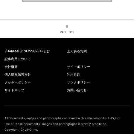
PAGE TOP
PHARMACY NEWSBREAKとは
よくある質問
記事利用について
会社概要
サイトポリシー
個人情報保護方針
利用規約
クッキーポリシー
リンクポリシー
サイトマップ
お問い合わせ
All documents,images and photographs contained in this site belong to JIHO,Inc.
Use of these documents, images and photographs is strictly prohibited.
Copyright (C) JIHO,Inc.