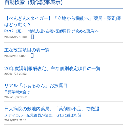
自動検索（類似記事表示）
【ぺんぎん×タイガー】「立地から機能へ」薬局・薬剤師
はどう動く？
Part2（完） 地域支援×在宅×医師同行で"攻める薬局"へ
2026/5/22 19:00
主な改定項目の表一覧
2026/2/13 14:55
26年度調剤報酬改定、主な個別改定項目の一覧
2026/1/23 20:52
リアル「ふぁるみん」お披露目
日薬学術大会で
2025/10/12 15:31
日大病院の敷地内薬局、「薬剤師不足」で撤退
メディカル一光元役員が証言、セ社に後釜打診
2025/9/22 21:15