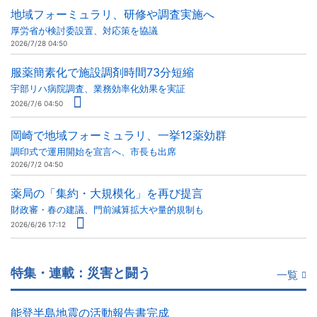
地域フォーミュラリ、研修や調査実施へ
厚労省が検討委設置、対応策を協議
2026/7/28 04:50
服薬簡素化で施設調剤時間73分短縮
宇部リハ病院調査、業務効率化効果を実証
2026/7/6 04:50
岡崎で地域フォーミュラリ、一挙12薬効群
調印式で運用開始を宣言へ、市長も出席
2026/7/2 04:50
薬局の「集約・大規模化」を再び提言
財政審・春の建議、門前減算拡大や量的規制も
2026/6/26 17:12
特集・連載：災害と闘う
一覧
能登半島地震の活動報告書完成