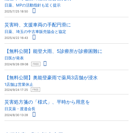
日薬、MPの活動指針も近く提示
2025/7/25 18:50
災害時、支援車両の手配円滑に
日薬、埼玉の中古車販売協会と協定
2025/4/22 16:43
【無料公開】能登大雨、5診療所が診療困難に
日医が発表
2024/9/26 09:08
FREE
【無料公開】奥能登豪雨で薬局3店舗が浸水
1店舗は営業休止
2024/9/24 17:25
FREE
災害処方箋の「様式」、平時から用意を
日災薬・渡邉会長
2024/8/30 13:28