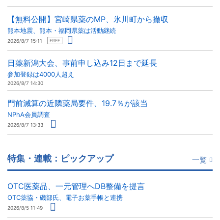
【無料公開】宮崎県薬のMP、氷川町から撤収
熊本地震、熊本・福岡県薬は活動継続
2026/8/7 15:11
FREE
日薬新潟大会、事前申し込み12日まで延長
参加登録は4000人超え
2026/8/7 14:30
門前減算の近隣薬局要件、19.7％が該当
NPhA会員調査
2026/8/7 13:33
特集・連載：ピックアップ
一覧
OTC医薬品、一元管理へDB整備を提言
OTC薬協・磯部氏、電子お薬手帳と連携
2026/8/5 11:49