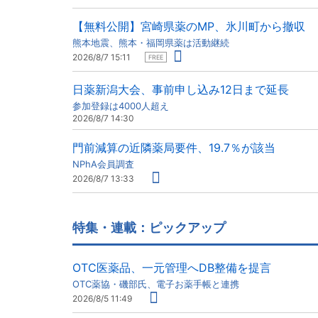
【無料公開】宮崎県薬のMP、氷川町から撤収
熊本地震、熊本・福岡県薬は活動継続
2026/8/7 15:11
FREE
日薬新潟大会、事前申し込み12日まで延長
参加登録は4000人超え
2026/8/7 14:30
門前減算の近隣薬局要件、19.7％が該当
NPhA会員調査
2026/8/7 13:33
特集・連載：ピックアップ
OTC医薬品、一元管理へDB整備を提言
OTC薬協・磯部氏、電子お薬手帳と連携
2026/8/5 11:49