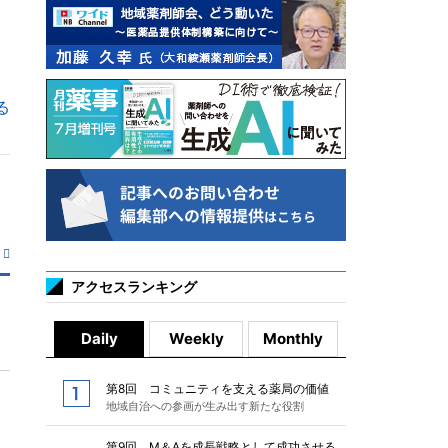
る
アクセスランキング
Daily
Weekly
Monthly
第8回 コミュニティを支える薬局の価値
地域自治への参画が生み出す新たな役割
第9回 M＆Aを成長戦略として成功させる