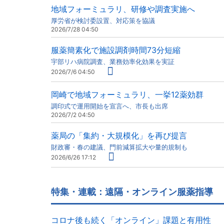
地域フォーミュラリ、研修や調査実施へ
厚労省が検討委設置、対応策を協議
2026/7/28 04:50
服薬簡素化で施設調剤時間73分短縮
宇部リハ病院調査、業務効率化効果を実証
2026/7/6 04:50
岡崎で地域フォーミュラリ、一挙12薬効群
調印式で運用開始を宣言へ、市長も出席
2026/7/2 04:50
薬局の「集約・大規模化」を再び提言
財政審・春の建議、門前減算拡大や量的規制も
2026/6/26 17:12
特集・連載：遠隔・オンライン服薬指導
コロナ後も続く「オンライン」課題と有用性