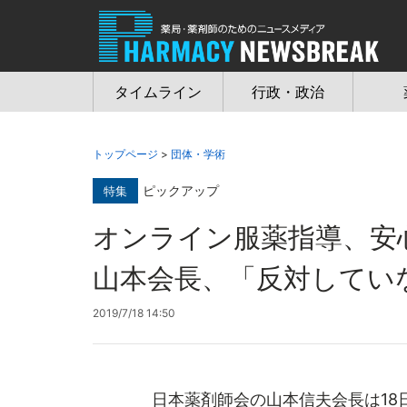
Jump
to
navigation
タイムライン
行政・政治
トップページ
>
団体・学術
ピックアップ
特集
オンライン服薬指導、
山本会長、「反対してい
2019/7/18 14:50
日本薬剤師会の山本信夫会長は18日