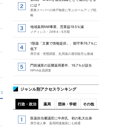
には？
業務スーパーの神戸物産に学ぶロールアップ戦
略
地域薬局NW事業、営業益19.5％減
メディシス・26年4～6月期
1類薬「文書で情報提供」、順守率76.7％に
低下
厚労省・実態調査、乱用薬の適切販売も微減
門前減算の近隣薬局要件、19.7％が該当
NPhA会員調査
ジャンル別アクセスランキング
行政・政治
薬局
団体・学術
その他
医薬担当審議官に中井氏、初の私大出身
厚労省人事、薬局関連施策にも精通