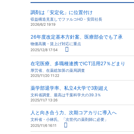
調剤は「安定化」に位置付け
収益構造見直しでファルコHD・安田社長
2026/6/2 19:19
26年度改定基本方針案、医療部会でも了承
物価高騰・賃上げ対応に重点
2025/12/8 17:54
在宅医療、多職種連携でICT活用27％どまり
厚労省、在薬総加算の薬局調査
2025/11/20 11:22
薬学部退学率、私立4大学で3割超え
文科省調査、最高は千葉科学大の39.3％
2025/11/7 13:26
人と向き合う力、次期コアカリに導入へ
文科省・小林氏、「次世代の薬剤師に必要」
2025/11/6 16:11