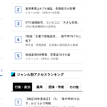
薬局事業は4.7％減益、長期処方が影響
クオールHD・26年4〜6月期
OTC遠隔販売、コンビニに「大きな前進」
JFAが報道機関向け説明会
1類薬「文書で情報提供」、順守率76.7％に
低下
厚労省・実態調査、乱用薬の適切販売も微減
地域薬局NW事業、営業益19.5％減
メディシス・26年4～6月期
ジャンル別アクセスランキング
行政・政治
薬局
団体・学術
その他
【検証26年度改定】（5）「集中率85％以
下」かどうかで明暗