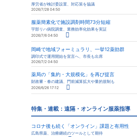
厚労省が検討委設置、対応策を協議
2026/7/28 04:50
服薬簡素化で施設調剤時間73分短縮
宇部リハ病院調査、業務効率化効果を実証
2026/7/6 04:50
岡崎で地域フォーミュラリ、一挙12薬効群
調印式で運用開始を宣言へ、市長も出席
2026/7/2 04:50
薬局の「集約・大規模化」を再び提言
財政審・春の建議、門前減算拡大や量的規制も
2026/6/26 17:12
特集・連載：遠隔・オンライン服薬指導
コロナ後も続く「オンライン」課題と有用性
広島県薬、治療継続のツールとして期待