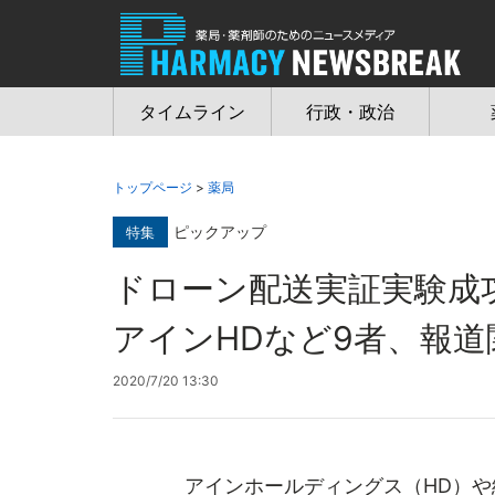
Jump
to
navigation
タイムライン
行政・政治
トップページ
>
薬局
ピックアップ
特集
ドローン配送実証実験成
アインHDなど9者、報道
2020/7/20 13:30
アインホールディングス（HD）や