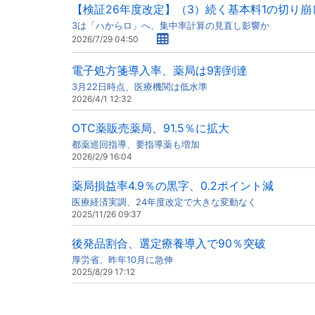
【検証26年度改定】（3）続く基本料1の切り崩
3は「ハからロ」へ、集中率計算の見直し影響か
2026/7/29 04:50
電子処方箋導入率、薬局は9割到達
3月22日時点、医療機関は低水準
2026/4/1 12:32
OTC薬販売薬局、91.5％に拡大
都薬巡回指導、要指導薬も増加
2026/2/9 16:04
薬局損益率4.9％の黒字、0.2ポイント減
医療経済実調、24年度改定で大きな変動なく
2025/11/26 09:37
後発品割合、選定療養導入で90％突破
厚労省、昨年10月に急伸
2025/8/29 17:12