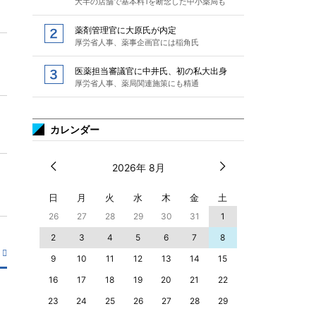
大半の店舗で基本料1を断念した中小薬局も
薬剤管理官に大原氏が内定
厚労省人事、薬事企画官には稲角氏
医薬担当審議官に中井氏、初の私大出身
厚労省人事、薬局関連施策にも精通
カレンダー
2026年 8月
日
月
火
水
木
金
土
26
27
28
29
30
31
1
2
3
4
5
6
7
8
9
10
11
12
13
14
15
16
17
18
19
20
21
22
23
24
25
26
27
28
29