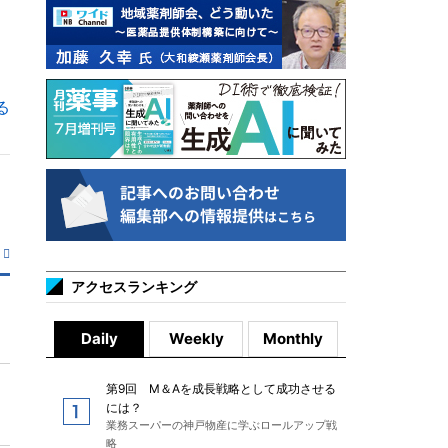
る
アクセスランキング
Daily
Weekly
Monthly
第9回 M＆Aを成長戦略として成功させる
には？
業務スーパーの神戸物産に学ぶロールアップ戦
略