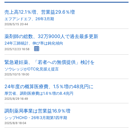
売上高12.1％増、営業益29.6％増
エフアンドエフ、26年3月期
2026/5/15 20:44
薬剤師の総数、32万9000人で過去最多更新
24年三師統計、伸び率は鈍化傾向
2025/12/23 16:58
緊急避妊薬、「若者への無償提供」検討を
ソウレッジがOTC化見据え提言
2025/10/15 19:00
24年度の概算医療費、1.5％増の48兆円に
厚労省、調剤医療費は1.6％増の8.4兆円
2025/8/29 16:49
調剤薬局事業は営業益16.9％増
シップHCHD・26年3月期第1四半期
2025/8/8 18:04