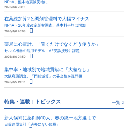
NPhA、熊本地震被災地に
2026/8/6 20:12
在薬総加算2と調剤管理料で大幅マイナス
NPhA・26年度改定影響調査、基本料平均は増加
2026/8/6 20:08
薬局に心電計、「置くだけでなくどう使うか」
セルメ機器の活用モデル、AF受診接続に課題
2026/8/6 04:50
集中率・地域別で地域貢献に「大差なし」
大阪府薬調査、「門前減算」の妥当性を疑問視
2026/8/5 19:07
特集・連載：トピックス
一覧
新人候補に薬剤師10人、春の統一地方選まで
日薬連盟集計「過去にない規模」