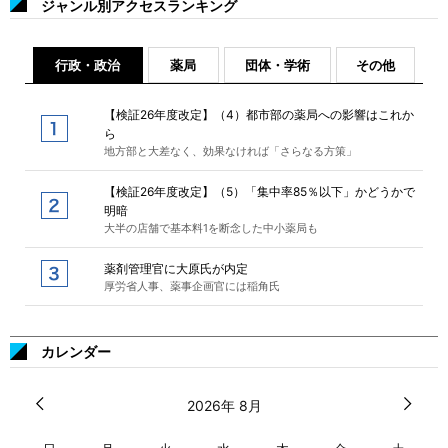
ジャンル別アクセスランキング
行政・政治
薬局
団体・学術
その他
【検証26年度改定】（4）都市部の薬局への影響はこれか
ら
地方部と大差なく、効果なければ「さらなる方策」
【検証26年度改定】（5）「集中率85％以下」かどうかで
明暗
大半の店舗で基本料1を断念した中小薬局も
薬剤管理官に大原氏が内定
厚労省人事、薬事企画官には稲角氏
カレンダー
2026年 8月