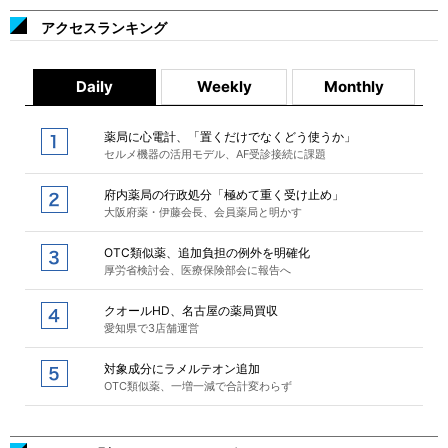
アクセスランキング
Daily
Weekly
Monthly
薬局に心電計、「置くだけでなくどう使うか」
セルメ機器の活用モデル、AF受診接続に課題
府内薬局の行政処分「極めて重く受け止め」
大阪府薬・伊藤会長、会員薬局と明かす
OTC類似薬、追加負担の例外を明確化
厚労省検討会、医療保険部会に報告へ
クオールHD、名古屋の薬局買収
愛知県で3店舗運営
対象成分にラメルテオン追加
OTC類似薬、一増一減で合計変わらず