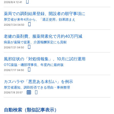
2026/8/4 12:41
薬局での調剤結果登録、開設者の順守事項に
厚労省が来年4月から、「適正使用」効果踏まえ
2026/7/24 04:50
老健の薬剤費、服薬簡素化で月約40万円減
病薬が遠隔で提案、介護報酬算定にも貢献
2026/7/21 04:50
風邪症状の「対処情報集」、10月に試行運用
OTC薬協・磯部理事長、年度内に最終版
2026/7/17 04:50
カスハラや「悪意ある未払い」を例示
厚労省通知、調剤拒否できる理由・事例整理
2026/7/8 20:57
自動検索（類似記事表示）