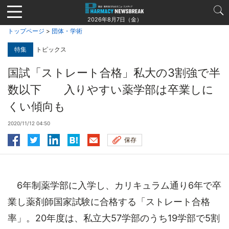
Jump
to
2026年8月7日（金）
navigation
トップページ
>
団体・学術
特集
トピックス
国試「ストレート合格」私大の3割強で半
数以下 入りやすい薬学部は卒業しに
くい傾向も
2020/11/12 04:50
保存
6年制薬学部に入学し、カリキュラム通り6年で卒
業し薬剤師国家試験に合格する「ストレート合格
率」。20年度は、私立大57学部のうち19学部で5割