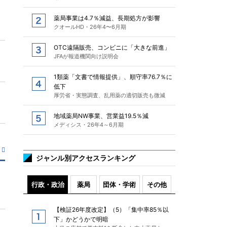
薬局事業は4.7％減益、長期処方が影響
クオールHD・26年4〜6月期
OTC遠隔販売、コンビニに「大きな前進」
JFAが報道機関向け説明会
1類薬「文書で情報提供」、順守率76.7％に
低下
厚労省・実態調査、乱用薬の適切販売も微減
地域薬局NW事業、営業益19.5％減
メディシス・26年4～6月期
ジャンル別アクセスランキング
行政・政治
薬局
団体・学術
その他
【検証26年度改定】（5）「集中率85％以
下」かどうかで明暗