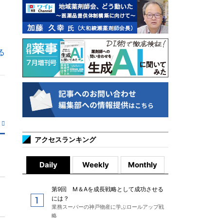
る
アクセスランキング
Daily
Weekly
Monthly
第9回 M＆Aを成長戦略として成功させる
には？
業務スーパーの神戸物産に学ぶロールアップ戦
略