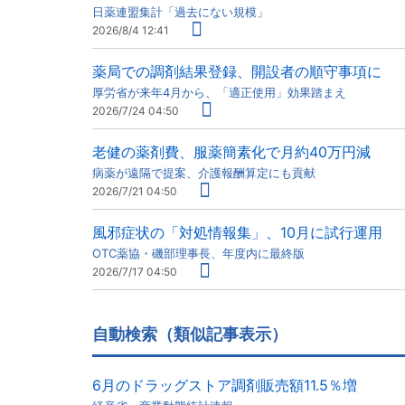
日薬連盟集計「過去にない規模」
2026/8/4 12:41
薬局での調剤結果登録、開設者の順守事項に
厚労省が来年4月から、「適正使用」効果踏まえ
2026/7/24 04:50
老健の薬剤費、服薬簡素化で月約40万円減
病薬が遠隔で提案、介護報酬算定にも貢献
2026/7/21 04:50
風邪症状の「対処情報集」、10月に試行運用
OTC薬協・磯部理事長、年度内に最終版
2026/7/17 04:50
自動検索（類似記事表示）
6月のドラッグストア調剤販売額11.5％増