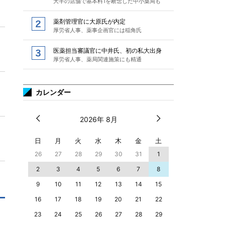
大半の店舗で基本料1を断念した中小薬局も
薬剤管理官に大原氏が内定
厚労省人事、薬事企画官には稲角氏
医薬担当審議官に中井氏、初の私大出身
厚労省人事、薬局関連施策にも精通
カレンダー
2026年 8月
日
月
火
水
木
金
土
26
27
28
29
30
31
1
2
3
4
5
6
7
8
9
10
11
12
13
14
15
16
17
18
19
20
21
22
23
24
25
26
27
28
29