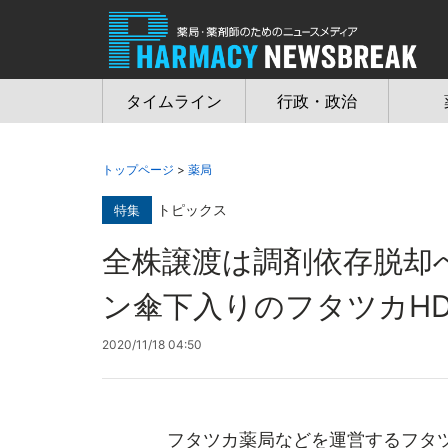
Jump
to
navigation
タイムライン
行政・政治
トップページ
>
薬局
トピックス
特集
全株譲渡は調剤依存脱
ン傘下入りのフタツカH
2020/11/18 04:50
フタツカ薬局などを運営するフタツ