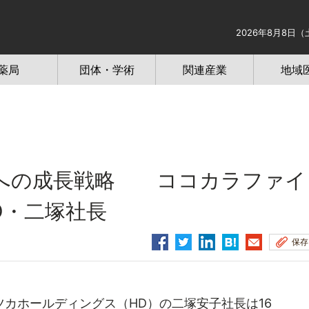
2026年8月8日（
薬局
団体・学術
関連産業
地域
却への成長戦略 ココカラファイ
D・二塚社長
保存
カホールディングス（HD）の二塚安子社長は16