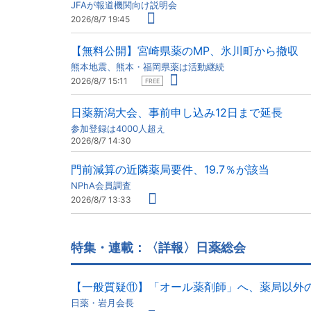
JFAが報道機関向け説明会
2026/8/7 19:45
【無料公開】宮崎県薬のMP、氷川町から撤収
熊本地震、熊本・福岡県薬は活動継続
2026/8/7 15:11
FREE
日薬新潟大会、事前申し込み12日まで延長
参加登録は4000人超え
2026/8/7 14:30
門前減算の近隣薬局要件、19.7％が該当
NPhA会員調査
2026/8/7 13:33
特集・連載：〈詳報〉日薬総会
【一般質疑⑪】「オール薬剤師」へ、薬局以外
日薬・岩月会長