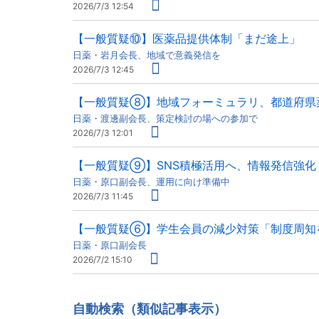
2026/7/3 12:54
【一般質疑⑩】医薬品提供体制「まだ途上」
日薬・岩月会長、地域で意義発信を
2026/7/3 12:45
【一般質疑⑧】地域フォーミュラリ、都道府県
日薬・渡邊副会長、策定検討の場への参加で
2026/7/3 12:01
【一般質疑⑨】SNS積極活用へ、情報発信強化
日薬・原口副会長、運用に向け準備中
2026/7/3 11:45
【一般質疑⑥】学生会員の減少対策「制度周知
日薬・原口副会長
2026/7/2 15:10
自動検索（類似記事表示）