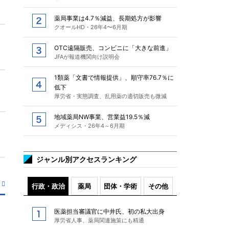
薬局事業は4.7％減益、長期処方が影響
クオールHD・26年4〜6月期
OTC遠隔販売、コンビニに「大きな前進」
JFAが報道機関向け説明会
1類薬「文書で情報提供」、順守率76.7％に
低下
厚労省・実態調査、乱用薬の適切販売も微減
地域薬局NW事業、営業益19.5％減
メディシス・26年4～6月期
ジャンル別アクセスランキング
行政・政治
薬局
団体・学術
その他
医薬担当審議官に中井氏、初の私大出身
厚労省人事、薬局関連施策にも精通