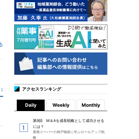
る
アクセスランキング
Daily
Weekly
Monthly
第9回 M＆Aを成長戦略として成功させる
には？
業務スーパーの神戸物産に学ぶロールアップ戦
略