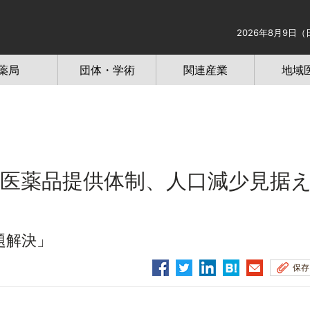
2026年8月9日（
薬局
団体・学術
関連産業
地域
医薬品提供体制、人口減少見据
題解決」
保存