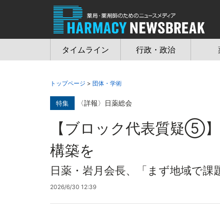
Jump
to
navigation
タイムライン
行政・政治
トップページ
>
団体・学術
〈詳報〉日薬総会
特集
【ブロック代表質疑⑤】
構築を
日薬・岩月会長、「まず地域で課
2026/6/30 12:39