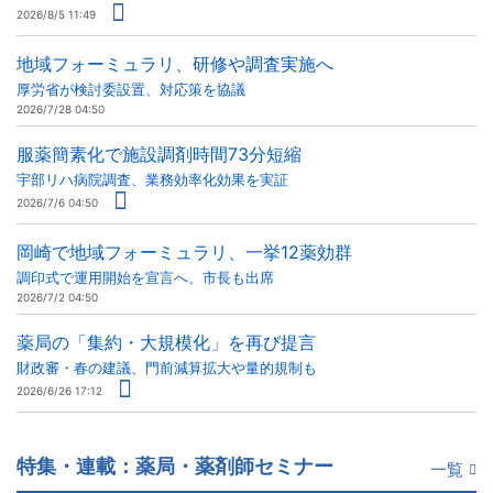
2026/8/5 11:49
地域フォーミュラリ、研修や調査実施へ
厚労省が検討委設置、対応策を協議
2026/7/28 04:50
服薬簡素化で施設調剤時間73分短縮
宇部リハ病院調査、業務効率化効果を実証
2026/7/6 04:50
岡崎で地域フォーミュラリ、一挙12薬効群
調印式で運用開始を宣言へ、市長も出席
2026/7/2 04:50
薬局の「集約・大規模化」を再び提言
財政審・春の建議、門前減算拡大や量的規制も
2026/6/26 17:12
特集・連載：薬局・薬剤師セミナー
一覧