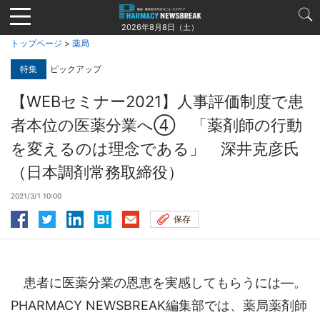
Jump
to
2026年8月8日（土）
navigation
トップページ
>
薬局
特集
ピックアップ
【WEBセミナー2021】人事評価制度で患
者本位の医薬分業へ④ 「薬剤師の行動
を変えるのは理念である」 深井克彦氏
（日本調剤常務取締役）
2021/3/1 10:00
保存
患者に医薬分業の恩恵を実感してもらうには―。
PHARMACY NEWSBREAK編集部では、薬局薬剤師