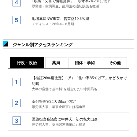
1類薬「文書で情報提供」、順守率76.7％に低下
厚労省・実態調査、乱用薬の適切販売も微減
地域薬局NW事業、営業益19.5％減
メディシス・26年4～6月期
ジャンル別アクセスランキング
行政・政治
薬局
団体・学術
その他
【検証26年度改定】（5）「集中率85％以下」かどうかで
明暗
大半の店舗で基本料1を断念した中小薬局も
薬剤管理官に大原氏が内定
厚労省人事、薬事企画官には稲角氏
医薬担当審議官に中井氏、初の私大出身
厚労省人事、薬局関連施策にも精通