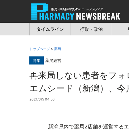
Jump
to
navigation
タイムライン
行政・政治
トップページ
>
薬局
薬局経営
特集
再来局しない患者をフ
エムシード（新潟）、今
2021/3/5 04:50
新潟県内で薬局2店舗を運営するエ