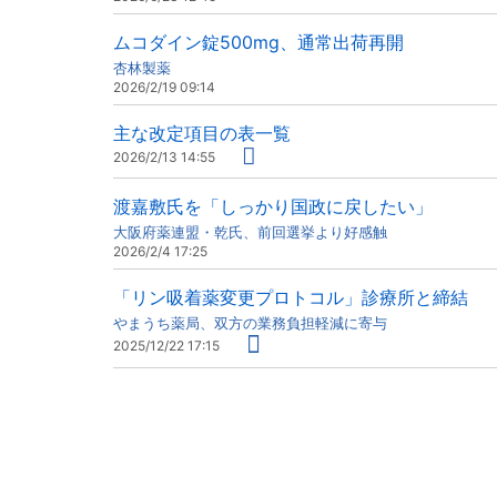
ムコダイン錠500mg、通常出荷再開
杏林製薬
2026/2/19 09:14
主な改定項目の表一覧
2026/2/13 14:55
渡嘉敷氏を「しっかり国政に戻したい」
大阪府薬連盟・乾氏、前回選挙より好感触
2026/2/4 17:25
「リン吸着薬変更プロトコル」診療所と締結
やまうち薬局、双方の業務負担軽減に寄与
2025/12/22 17:15