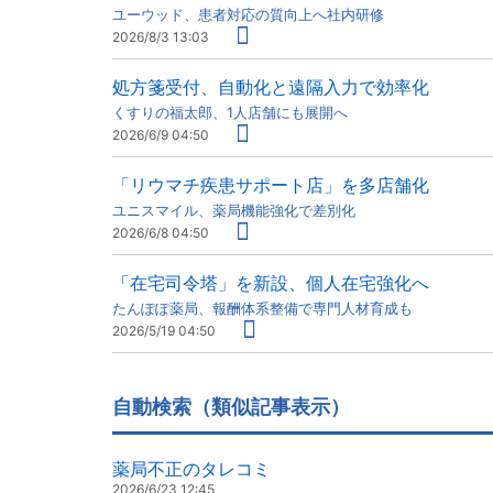
ユーウッド、患者対応の質向上へ社内研修
2026/8/3 13:03
処方箋受付、自動化と遠隔入力で効率化
くすりの福太郎、1人店舗にも展開へ
2026/6/9 04:50
「リウマチ疾患サポート店」を多店舗化
ユニスマイル、薬局機能強化で差別化
2026/6/8 04:50
「在宅司令塔」を新設、個人在宅強化へ
たんぽぽ薬局、報酬体系整備で専門人材育成も
2026/5/19 04:50
自動検索（類似記事表示）
薬局不正のタレコミ
2026/6/23 12:45