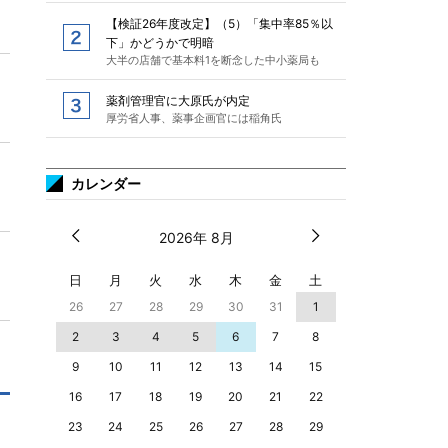
【検証26年度改定】（5）「集中率85％以
下」かどうかで明暗
大半の店舗で基本料1を断念した中小薬局も
薬剤管理官に大原氏が内定
厚労省人事、薬事企画官には稲角氏
カレンダー
2026年 8月
日
月
火
水
木
金
土
26
27
28
29
30
31
1
2
3
4
5
6
7
8
9
10
11
12
13
14
15
16
17
18
19
20
21
22
23
24
25
26
27
28
29