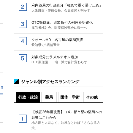
府内薬局の行政処分「極めて重く受け止め」
大阪府薬・伊藤会長、会員薬局と明かす
OTC類似薬、追加負担の例外を明確化
厚労省検討会、医療保険部会に報告へ
クオールHD、名古屋の薬局買収
愛知県で3店舗運営
対象成分にラメルテオン追加
OTC類似薬、一増一減で合計変わらず
ジャンル別アクセスランキング
行政・政治
薬局
団体・学術
その他
【検証26年度改定】（4）都市部の薬局への
影響はこれから
地方部と大差なく、効果なければ「さらなる方
策」