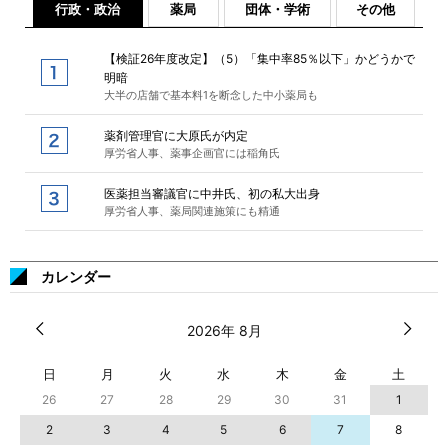
行政・政治
薬局
団体・学術
その他
【検証26年度改定】（5）「集中率85％以下」かどうかで
明暗
大半の店舗で基本料1を断念した中小薬局も
薬剤管理官に大原氏が内定
厚労省人事、薬事企画官には稲角氏
医薬担当審議官に中井氏、初の私大出身
厚労省人事、薬局関連施策にも精通
カレンダー
2026年 8月
日
月
火
水
木
金
土
26
27
28
29
30
31
1
2
3
4
5
6
7
8