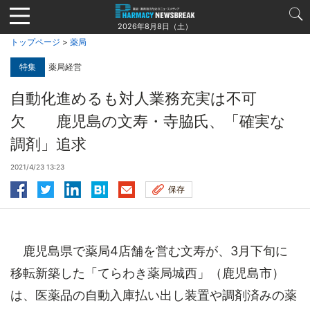
Jump
to
2026年8月8日（土）
navigation
トップページ
>
薬局
特集
薬局経営
自動化進めるも対人業務充実は不可
欠 鹿児島の文寿・寺脇氏、「確実な
調剤」追求
2021/4/23 13:23
保存
鹿児島県で薬局4店舗を営む文寿が、3月下旬に
移転新築した「てらわき薬局城西」（鹿児島市）
は、医薬品の自動入庫払い出し装置や調剤済みの薬