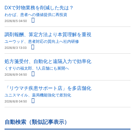
DXで対物業務を削減した先は？
わかば、患者への価値提供に再投資
2026/8/5 04:50
調剤報酬、算定方法より本質理解を重視
ユーウッド、患者対応の質向上へ社内研修
2026/8/3 13:03
処方箋受付、自動化と遠隔入力で効率化
くすりの福太郎、1人店舗にも展開へ
2026/6/9 04:50
「リウマチ疾患サポート店」を多店舗化
ユニスマイル、薬局機能強化で差別化
2026/6/8 04:50
自動検索（類似記事表示）