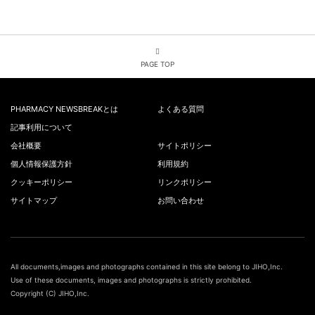
PAGE TOP
PHARMACY NEWSBREAKとは
よくある質問
記事利用について
会社概要
サイトポリシー
個人情報保護方針
利用規約
クッキーポリシー
リンクポリシー
サイトマップ
お問い合わせ
All documents,images and photographs contained in this site belong to JIHO,Inc.
Use of these documents, images and photographs is strictly prohibited.
Copyright (C) JIHO,Inc.