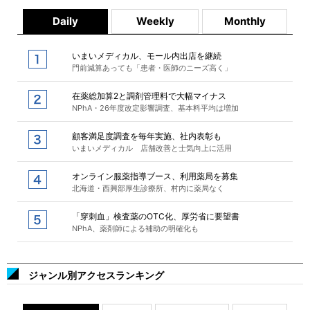
Daily
Weekly
Monthly
いまいメディカル、モール内出店を継続
門前減算あっても「患者・医師のニーズ高く」
在薬総加算2と調剤管理料で大幅マイナス
NPhA・26年度改定影響調査、基本料平均は増加
顧客満足度調査を毎年実施、社内表彰も
いまいメディカル 店舗改善と士気向上に活用
オンライン服薬指導ブース、利用薬局を募集
北海道・西興部厚生診療所、村内に薬局なく
「穿刺血」検査薬のOTC化、厚労省に要望書
NPhA、薬剤師による補助の明確化も
ジャンル別アクセスランキング