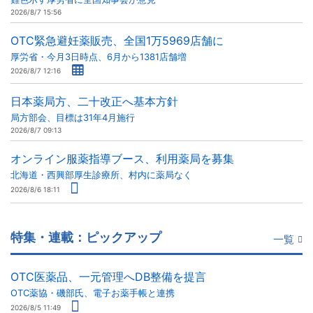
2026/8/7 15:56
OTC緊急避妊薬販売、全国1万5969店舗に
厚労省・今月3日時点、6月から1381店舗増
2026/8/7 12:16
日本薬局方、二十改正へ基本方針
局方部会、目標は31年4月施行
2026/8/7 09:13
オンライン服薬指導ブース、利用薬局を募集
北海道・西興部厚生診療所、村内に薬局なく
2026/8/6 18:11
特集・連載：ピックアップ
一覧
OTC医薬品、一元管理へDB整備を提言
OTC薬協・磯部氏、電子お薬手帳と連携
2026/8/5 11:49