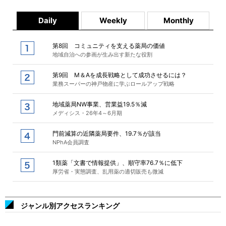
Daily
Weekly
Monthly
第8回 コミュニティを支える薬局の価値
地域自治への参画が生み出す新たな役割
第9回 M＆Aを成長戦略として成功させるには？
業務スーパーの神戸物産に学ぶロールアップ戦略
地域薬局NW事業、営業益19.5％減
メディシス・26年4～6月期
門前減算の近隣薬局要件、19.7％が該当
NPhA会員調査
1類薬「文書で情報提供」、順守率76.7％に低下
厚労省・実態調査、乱用薬の適切販売も微減
ジャンル別アクセスランキング