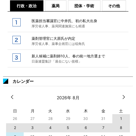
行政・政治
薬局
団体・学術
その他
医薬担当審議官に中井氏、初の私大出身
厚労省人事、薬局関連施策にも精通
薬剤管理官に大原氏が内定
厚労省人事、薬事企画官には稲角氏
新人候補に薬剤師10人、春の統一地方選まで
日薬連盟集計「過去にない規模」
カレンダー
2026年 8月
日
月
火
水
木
金
土
26
27
28
29
30
31
1
2
3
4
5
6
7
8