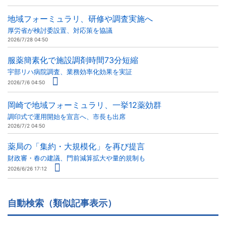
地域フォーミュラリ、研修や調査実施へ
厚労省が検討委設置、対応策を協議
2026/7/28 04:50
服薬簡素化で施設調剤時間73分短縮
宇部リハ病院調査、業務効率化効果を実証
2026/7/6 04:50
岡崎で地域フォーミュラリ、一挙12薬効群
調印式で運用開始を宣言へ、市長も出席
2026/7/2 04:50
薬局の「集約・大規模化」を再び提言
財政審・春の建議、門前減算拡大や量的規制も
2026/6/26 17:12
自動検索（類似記事表示）