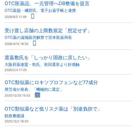
OTC医薬品、一元管理へDB整備を提言
OTC薬協・磯部氏、電子お薬手帳と連携
2026/8/5 11:49
受け渡し店舗の上限数規定「想定せず」
OTC薬の遠隔販売解禁で宮本医薬局長
2026/4/15 16:20
渡嘉敷氏を「しっかり国政に戻したい」
大阪府薬連盟・乾氏、前回選挙より好感触
2026/2/4 17:25
OTC類似薬にロキソプロフェンなど77成分
厚労省が発表、「機械的に選定」
2025/12/25 15:53
OTC類似薬など低リスク薬は「別途負担で」
財政審建議
2025/12/2 16:20