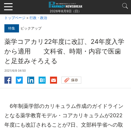
Jump
to
2026年8月9日（日）
navigation
トップページ
>
行政・政治
特集
ピックアップ
薬学コアカリ22年度に改訂、24年度入学
から適用 文科省、時期・内容で医歯
と足並みそろえる
2021/6/8 04:50
保存
6年制薬学部のカリキュラム作成のガイドライン
となる薬学教育モデル・コアカリキュラムが2022
年度にも改訂されることが7日、文部科学省への取