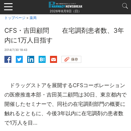
Jump
to
2026年8月9日（日）
navigation
トップページ
>
薬局
CFS・吉田顧問 在宅調剤患者数、3年
内に1万人目指す
2014/7/30 18:43
保存
ドラッグストアを展開するCFSコーポレーション
の医療推進本部・吉田英二顧問は30日、東京都内で
開催したセミナーで、同社の在宅調剤部門の概要に
触れるとともに、今後3年以内に在宅調剤の患者数
で1万人を目...