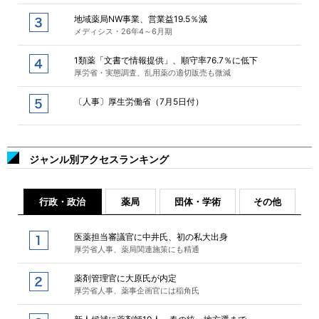
地域薬局NW事業、営業益19.5％減
メディシス・26年4～6月期
1類薬「文書で情報提供」、順守率76.7％に低下
厚労省・実態調査、乱用薬の適切販売も微減
〔人事〕厚生労働省（7月5日付）
ジャンル別アクセスランキング
行政・政治
薬局
団体・学術
その他
医薬担当審議官に中井氏、初の私大出身
厚労省人事、薬局関連施策にも精通
薬剤管理官に大原氏が内定
厚労省人事、薬事企画官には稲角氏