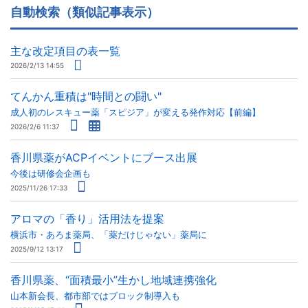
自動検索（類似記事表示）
主な改定項目の表一覧
2026/2/13 14:55
てんかん重積は"時間との闘い"
成人初のレスキュー薬「スピジア」が変える発作対応【前編】
2026/2/6 11:37
香川県薬がACPイベントにブース出展
今後は研修会企画も
2025/11/26 17:33
アロマの「香り」活用法を提案
横浜市・あろま薬局、「薬だけじゃない」薬局に
2025/9/12 13:17
香川県薬、“面積最小”生かし地域連携強化
山本新会長、都市部ではブロック制導入も