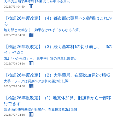
大半の店舗で基本料1を断念した中小薬局も
2026/7/31 04:50
【検証26年度改定】（4）都市部の薬局への影響はこれか
ら
地方部と大差なく、効果なければ「さらなる方策」
2026/7/30 04:50
【検証26年度改定】（3）続く基本料1の切り崩し、「3の
イ」や2に
3は「ハからロ」へ、集中率計算の見直し影響か
2026/7/29 04:50
【検証26年度改定】（2）大手薬局、在薬総加算2で暗転
大手ドラッグは調剤ベア加算の届け出低調
2026/7/28 04:50
【検証26年度改定】（1）地支体加算、旧加算から一部移
行できず
流通面の施設基準が影響か、在薬総加算2は激減
2026/7/27 04:50