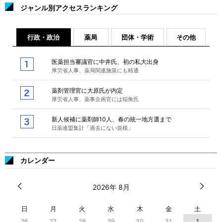
ジャンル別アクセスランキング
行政・政治
薬局
団体・学術
その他
医薬担当審議官に中井氏、初の私大出身
厚労省人事、薬局関連施策にも精通
薬剤管理官に大原氏が内定
厚労省人事、薬事企画官には稲角氏
新人候補に薬剤師10人、春の統一地方選まで
日薬連盟集計「過去にない規模」
カレンダー
2026年 8月
日
月
火
水
木
金
土
26
27
28
29
30
31
1