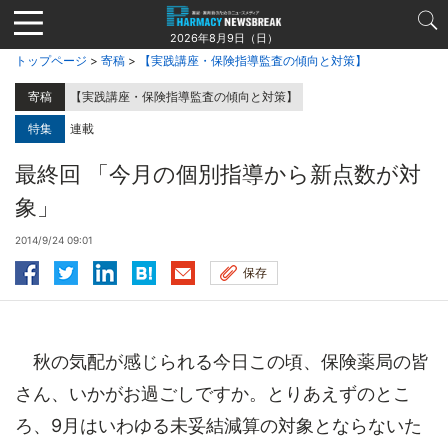
Jump
to
2026年8月9日（日）
navigation
トップページ
>
寄稿
>
【実践講座・保険指導監査の傾向と対策】
寄稿
【実践講座・保険指導監査の傾向と対策】
特集
連載
最終回 「今月の個別指導から新点数が対
象」
2014/9/24 09:01
保存
秋の気配が感じられる今日この頃、保険薬局の皆
さん、いかがお過ごしですか。とりあえずのとこ
ろ、9月はいわゆる未妥結減算の対象とならないた