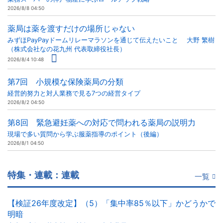
2026/8/8 04:50
薬局は薬を渡すだけの場所じゃない
みずほPayPayドームリレーマラソンを通じて伝えたいこと 大野 繁樹
（株式会社なの花九州 代表取締役社長）
2026/8/4 10:48
第7回 小規模な保険薬局の分類
経営的努力と対人業務で見る7つの経営タイプ
2026/8/2 04:50
第8回 緊急避妊薬への対応で問われる薬局の説明力
現場で多い質問から学ぶ服薬指導のポイント（後編）
2026/8/1 04:50
特集・連載：連載
一覧
【検証26年度改定】（5）「集中率85％以下」かどうかで
明暗