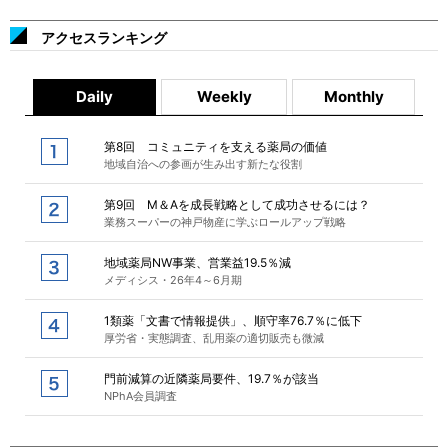
アクセスランキング
Daily
Weekly
Monthly
第8回 コミュニティを支える薬局の価値
地域自治への参画が生み出す新たな役割
第9回 M＆Aを成長戦略として成功させるには？
業務スーパーの神戸物産に学ぶロールアップ戦略
地域薬局NW事業、営業益19.5％減
メディシス・26年4～6月期
1類薬「文書で情報提供」、順守率76.7％に低下
厚労省・実態調査、乱用薬の適切販売も微減
門前減算の近隣薬局要件、19.7％が該当
NPhA会員調査