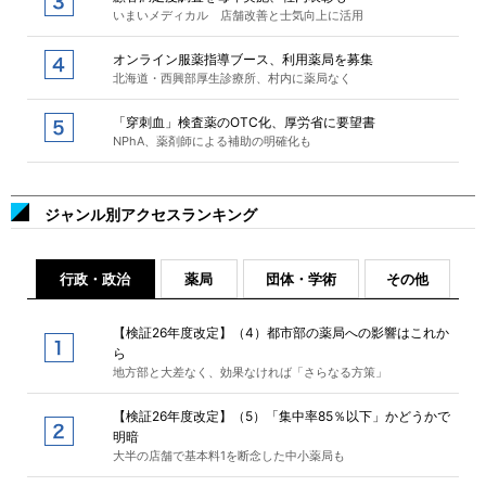
いまいメディカル 店舗改善と士気向上に活用
オンライン服薬指導ブース、利用薬局を募集
北海道・西興部厚生診療所、村内に薬局なく
「穿刺血」検査薬のOTC化、厚労省に要望書
NPhA、薬剤師による補助の明確化も
ジャンル別アクセスランキング
行政・政治
薬局
団体・学術
その他
【検証26年度改定】（4）都市部の薬局への影響はこれか
ら
地方部と大差なく、効果なければ「さらなる方策」
【検証26年度改定】（5）「集中率85％以下」かどうかで
明暗
大半の店舗で基本料1を断念した中小薬局も