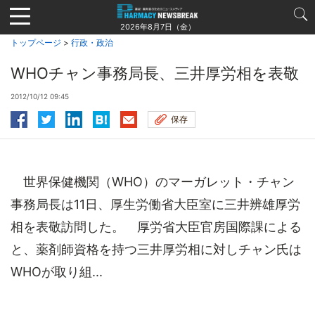
Jump
to
2026年8月7日（金）
navigation
トップページ
>
行政・政治
WHOチャン事務局長、三井厚労相を表敬
2012/10/12 09:45
保存
世界保健機関（WHO）のマーガレット・チャン
事務局長は11日、厚生労働省大臣室に三井辨雄厚労
相を表敬訪問した。 厚労省大臣官房国際課による
と、薬剤師資格を持つ三井厚労相に対しチャン氏は
WHOが取り組...