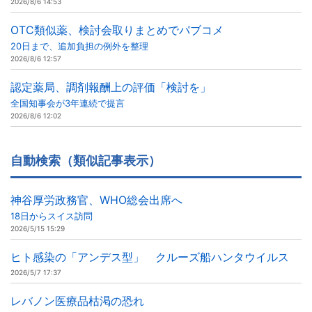
2026/8/6 14:53
OTC類似薬、検討会取りまとめでパブコメ
20日まで、追加負担の例外を整理
2026/8/6 12:57
認定薬局、調剤報酬上の評価「検討を」
全国知事会が3年連続で提言
2026/8/6 12:02
自動検索（類似記事表示）
神谷厚労政務官、WHO総会出席へ
18日からスイス訪問
2026/5/15 15:29
ヒト感染の「アンデス型」 クルーズ船ハンタウイルス
2026/5/7 17:37
レバノン医療品枯渇の恐れ