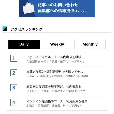
アクセスランキング
Daily
Weekly
Monthly
いまいメディカル、モール内出店を継続
門前減算あっても「患者・医師のニーズ高く」
在薬総加算2と調剤管理料で大幅マイナス
NPhA・26年度改定影響調査、基本料平均は増加
顧客満足度調査を毎年実施、社内表彰も
いまいメディカル 店舗改善と士気向上に活用
オンライン服薬指導ブース、利用薬局を募集
北海道・西興部厚生診療所、村内に薬局なく