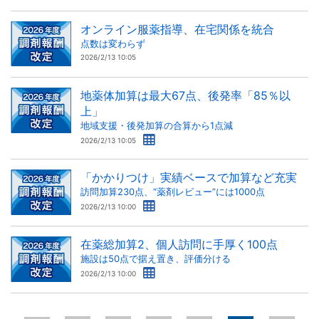
オンライン服薬指導、在宅関係を統合
点数は変わらず
2026/2/13 10:05
地薬体加算は最大67点、後発率「85％以
上」
地域支援・後発加算の合算から1点減
2026/2/13 10:05
「かかりつけ」実績ベースで加算など充実
訪問加算230点、“薬剤レビュー”には1000点
2026/2/13 10:00
在薬総加算2、個人訪問に手厚く100点
施設は50点で据え置き、評価分ける
2026/2/13 10:00
ペ