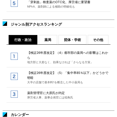
「穿刺血」検査薬のOTC化、厚労省に要望書
NPhA、薬剤師による補助の明確化も
ジャンル別アクセスランキング
行政・政治
薬局
団体・学術
その他
【検証26年度改定】（4）都市部の薬局への影響はこれか
ら
地方部と大差なく、効果なければ「さらなる方策」
【検証26年度改定】（5）「集中率85％以下」かどうかで
明暗
大半の店舗で基本料1を断念した中小薬局も
薬剤管理官に大原氏が内定
厚労省人事、薬事企画官には稲角氏
カレンダー