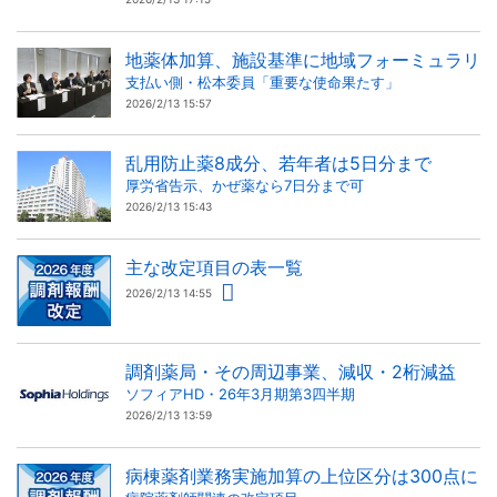
地薬体加算、施設基準に地域フォーミュラリ
支払い側・松本委員「重要な使命果たす」
2026/2/13 15:57
乱用防止薬8成分、若年者は5日分まで
厚労省告示、かぜ薬なら7日分まで可
2026/2/13 15:43
主な改定項目の表一覧
2026/2/13 14:55
調剤薬局・その周辺事業、減収・2桁減益
ソフィアHD・26年3月期第3四半期
2026/2/13 13:59
病棟薬剤業務実施加算の上位区分は300点に