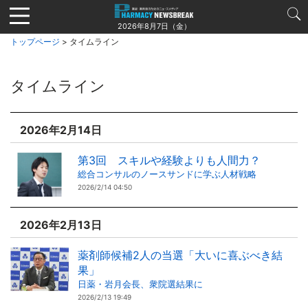
Jump
to
2026年8月7日（金）
navigation
トップページ
> タイムライン
タイムライン
2026年2月14日
第3回 スキルや経験よりも人間力？
総合コンサルのノースサンドに学ぶ人材戦略
2026/2/14 04:50
2026年2月13日
薬剤師候補2人の当選「大いに喜ぶべき結
果」
日薬・岩月会長、衆院選結果に
2026/2/13 19:49