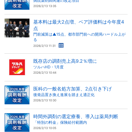
病院薬剤師関連の改定項目
2026/2/13 13:35
基本料は最大2点増、ベア評価料は今年度4
点
門前減算は▲15点、都市部門前への開局ハードル上が
る
2026/2/13 11:31
既存店の調剤売上高9.2％増に
ツルハHD・1月度
2026/2/13 10:44
医科の一般名処方加算、2点引き下げ
後発品置き換え進展を踏まえ適正化
2026/2/13 10:30
時間外調剤の選定療養、導入は薬局判断
「特別の料金」保険給付範囲内
2026/2/13 10:05