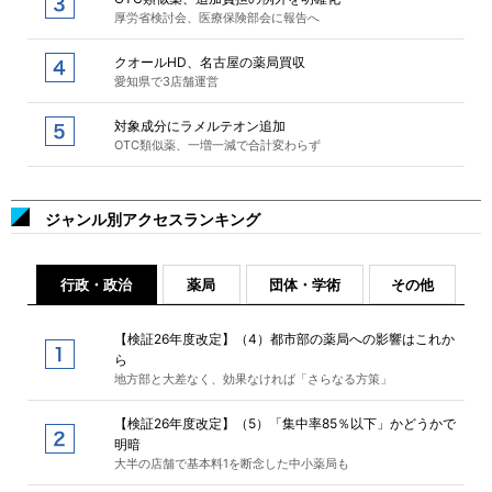
厚労省検討会、医療保険部会に報告へ
クオールHD、名古屋の薬局買収
愛知県で3店舗運営
対象成分にラメルテオン追加
OTC類似薬、一増一減で合計変わらず
ジャンル別アクセスランキング
行政・政治
薬局
団体・学術
その他
【検証26年度改定】（4）都市部の薬局への影響はこれか
ら
地方部と大差なく、効果なければ「さらなる方策」
【検証26年度改定】（5）「集中率85％以下」かどうかで
明暗
大半の店舗で基本料1を断念した中小薬局も