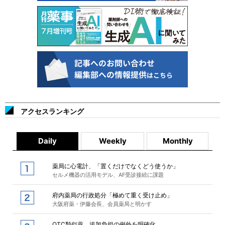
アクセスランキング
Daily
Weekly
Monthly
薬局に心電計、「置くだけでなくどう使うか」
セルメ機器の活用モデル、AF受診接続に課題
府内薬局の行政処分「極めて重く受け止め」
大阪府薬・伊藤会長、会員薬局と明かす
OTC類似薬、追加負担の例外を明確化