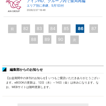
アインHD、グループ内で薬局再編
エリア別に承継、5月1日付
2026/2/27 16:49
ペ
ー
82
83
84
85
86
87
前
ジ
88
89
90
次
編集部からのお知らせ
【お盆期間中の休刊のお知らせ】いつもご愛読いただきありがとうござい
ます。eBOOKの更新は、12日（水）～14日（金）は休みになります。な
お、WEBサイトは随時更新します。