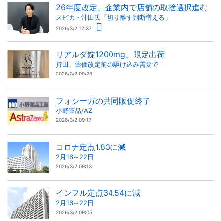
26年度改定、企業内で店舗の取捨選択進む
スピカ・沖田氏「切り離す判断増える」
2026/3/2 12:37
リアルダ錠1200mg、限定出荷
持田、薬価改定前の駆け込み需要で
2026/3/2 09:28
フォシーガの共同販促終了
小野薬品/AZ
2026/3/2 09:17
コロナ定点1.83に減
2月16～22日
2026/3/2 09:13
インフル定点34.54に減
2月16～22日
2026/3/2 09:05