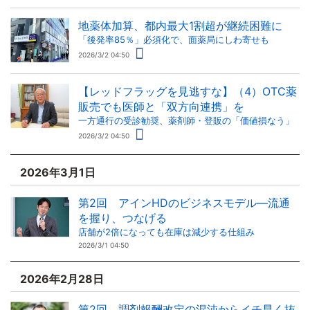
地薬体加算、都内最大1割超が継続困難に
「後発率85％」必須化で、面薬局にしわ寄せも
2026/3/2 04:50
【レッドフラッグを見逃すな】（4）OTC薬
販売でも医師と「双方向連携」を
一方通行の受診勧奨、薬剤師・登販の「価値損なう」
2026/3/2 04:50
2026年3月1日
第2回 アインHDのビジネスモデル―流通
を握り、つなげる
店舗が2倍になっても在庫は減少する仕組み
2026/3/1 04:50
2026年2月28日
第2回 調剤報酬改定の混沌からイチ早く抜