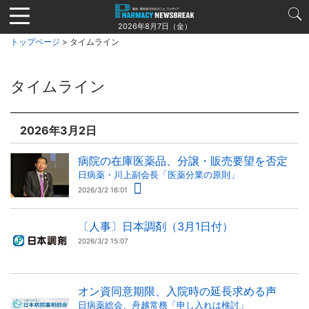
Jump
to
2026年8月7日（金）
navigation
トップページ
> タイムライン
タイムライン
2026年3月2日
病院の在庫医薬品、分譲・販売要望を否定
日病薬・川上副会長「医薬分業の原則」
2026/3/2 16:01
〔人事〕日本調剤（3月1日付）
2026/3/2 15:07
オン資同意期限、入院時の延長求める声
日病薬総会、舟越常務「申し入れは検討」