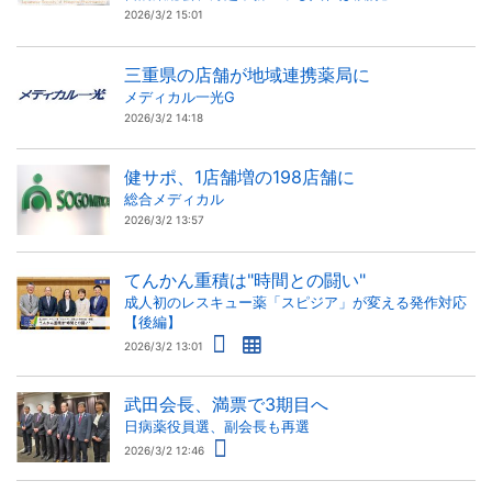
2026/3/2 15:01
三重県の店舗が地域連携薬局に
メディカル一光G
2026/3/2 14:18
健サポ、1店舗増の198店舗に
総合メディカル
2026/3/2 13:57
てんかん重積は"時間との闘い"
成人初のレスキュー薬「スピジア」が変える発作対応
【後編】
2026/3/2 13:01
武田会長、満票で3期目へ
日病薬役員選、副会長も再選
2026/3/2 12:46